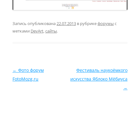
Запись опубликована
22.07.2013
в рубрике
форумы
с
метками
DevArt
,
сайты
.
Навигация по записям
←
Фото форум
Фестиваль наукоёмкого
FotoMozg.ru
искусства Яблоко Мёбиуса
→