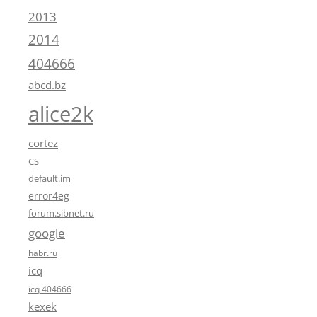
2013
2014
404666
abcd.bz
alice2k
cortez
CS
default.im
error4eg
forum.sibnet.ru
google
habr.ru
icq
icq 404666
kexek