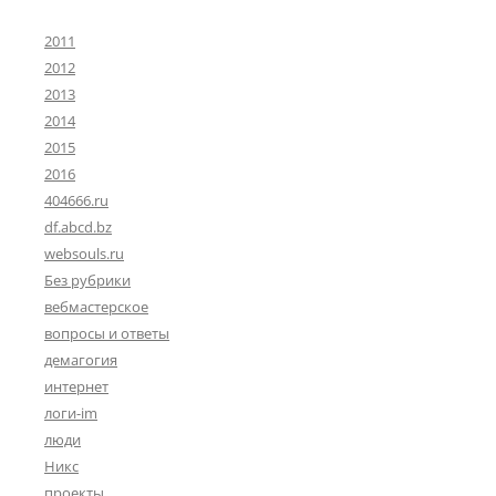
2011
2012
2013
2014
2015
2016
404666.ru
df.abcd.bz
websouls.ru
Без рубрики
вебмастерское
вопросы и ответы
демагогия
интернет
логи-im
люди
Никс
проекты