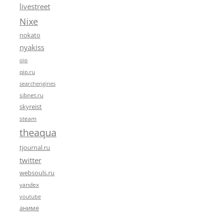
livestreet
Nixe
nokato
nyakiss
qip
qip.ru
searchengines
sibnet.ru
skyreist
steam
theaqua
tjournal.ru
twitter
websouls.ru
yandex
youtube
аниме