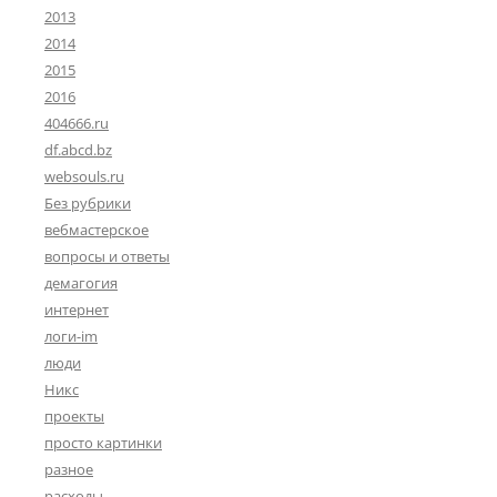
2013
2014
2015
2016
404666.ru
df.abcd.bz
websouls.ru
Без рубрики
вебмастерское
вопросы и ответы
демагогия
интернет
логи-im
люди
Никс
проекты
просто картинки
разное
расходы