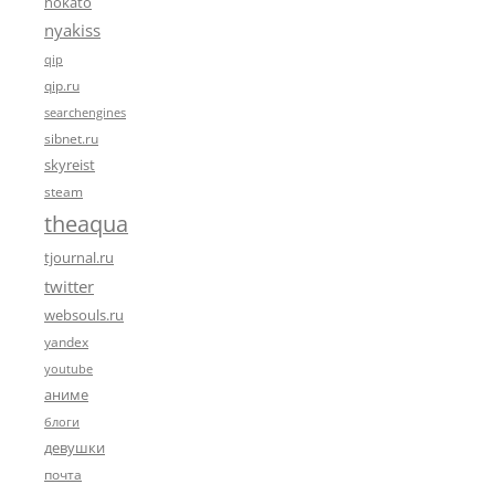
nokato
nyakiss
qip
qip.ru
searchengines
sibnet.ru
skyreist
steam
theaqua
tjournal.ru
twitter
websouls.ru
yandex
youtube
аниме
блоги
девушки
почта