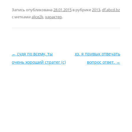
Запись опубликована
28.01.2015
в рубрике
2013
,
df.abcd.bz
с метками
alice2k
,
характер
.
Навигация по записям
←
судя по всему, ты
хз. я привык отвечать
очень хороший стратег (c)
вопрос ответ.
→