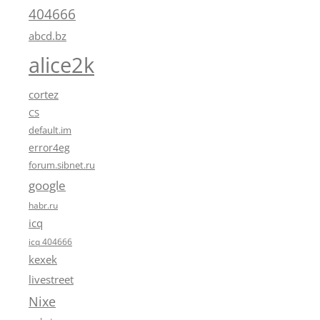
404666
abcd.bz
alice2k
cortez
CS
default.im
error4eg
forum.sibnet.ru
google
habr.ru
icq
icq 404666
kexek
livestreet
Nixe