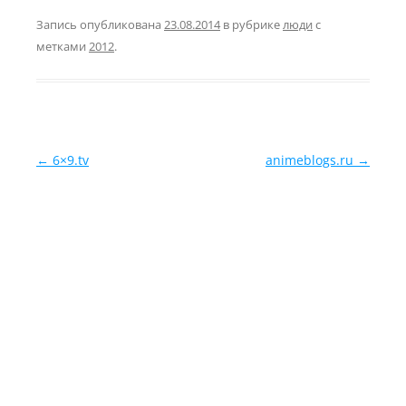
Запись опубликована
23.08.2014
в рубрике
люди
с
метками
2012
.
Навигация по записям
←
6×9.tv
animeblogs.ru
→