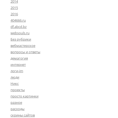
2014
2015
2016
404666.ru
df.abcd.bz
websouls.ru
Без рубрики
вебмастерское
вопросы и ответы
демагогия
интернет
логи-im
люди
Никс
проекты
просто картинки
разное
расходы
скрины сайтов