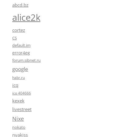
abcd.bz
alice2k
cortez
CS
default.im
error4eg
forum.sibnet.ru
google
habr.ru
icq
icq 404666
kexek
livestreet
Nixe
nokato
nyakiss