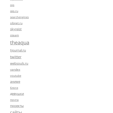
qip
qip.ru
searchengines
sibnet.ru
skyreist
steam
theaqua
tjournal.ru
twitter
websouls.ru
yandex
youtube
аниме
блоги
девушки
почта
проекты
сайты