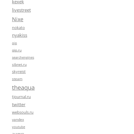
kexek
livestreet
Nixe
nokato
nyakiss
qip
qip.ru
searchengines
sibnet.ru
skyreist
steam
theaqua
tjournal.ru
twitter
websouls.ru
yandex
youtube
аниме