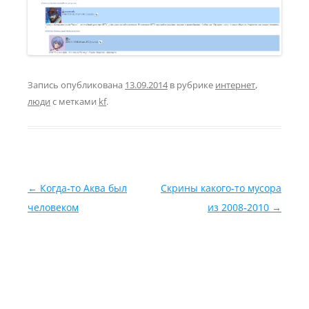
Запись опубликована
13.09.2014
в рубрике
интернет
,
люди
с метками
kf
.
Навигация по записям
←
Когда-то Аква был
Скрины какого-то мусора
человеком
из 2008-2010
→