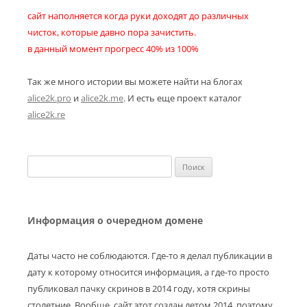
сайт наполняется когда руки доходят до различных
чисток, которые давно пора зачистить.
в данный момент прогресс 40% из 100%
Так же много истории вы можете найти на блогах
alice2k.pro
и
alice2k.me
. И есть еще проект каталог
alice2k.re
Найти:
Информация о очередном домене
Даты часто не соблюдаются. Где-то я делал публикации в
дату к которому относится информация, а где-то просто
публиковал пачку скринов в 2014 году, хотя скрины
столетние. Вообще, сайт этот создан летом 2014, поэтому