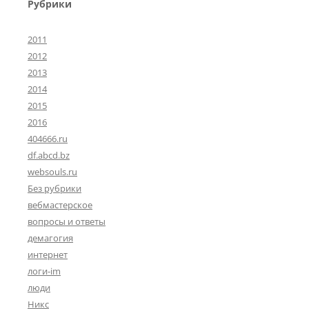
Рубрики
2011
2012
2013
2014
2015
2016
404666.ru
df.abcd.bz
websouls.ru
Без рубрики
вебмастерское
вопросы и ответы
демагогия
интернет
логи-im
люди
Никс