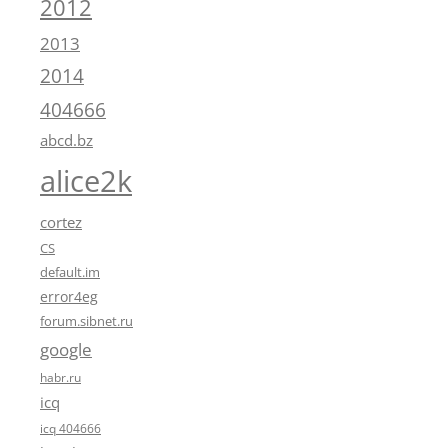
2012
2013
2014
404666
abcd.bz
alice2k
cortez
CS
default.im
error4eg
forum.sibnet.ru
google
habr.ru
icq
icq 404666