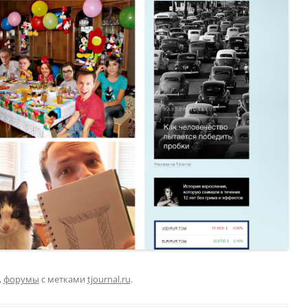
,
форумы
с метками
tjournal.ru
.