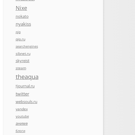
Nixe
nokato
nyakiss
qip
qip.ru
searchengines
sibnet.ru
skyreist
steam
theaqua
tjournal.ru
twitter
websouls.ru
yandex
youtube
аниме
блоги