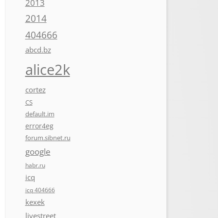
2013
2014
404666
abcd.bz
alice2k
cortez
CS
default.im
error4eg
forum.sibnet.ru
google
habr.ru
icq
icq 404666
kexek
livestreet