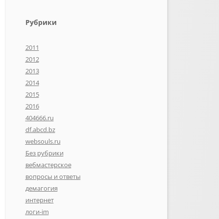
Рубрики
2011
2012
2013
2014
2015
2016
404666.ru
df.abcd.bz
websouls.ru
Без рубрики
вебмастерское
вопросы и ответы
демагогия
интернет
логи-im