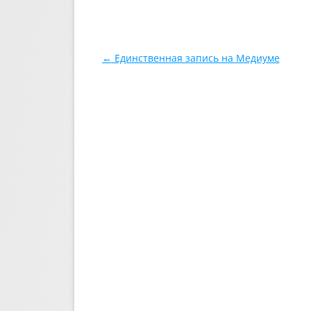
Навигация по записям
←
Единственная запись на Медиуме