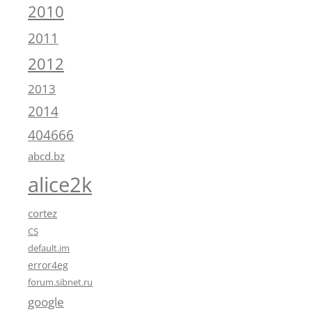
2010
2011
2012
2013
2014
404666
abcd.bz
alice2k
cortez
CS
default.im
error4eg
forum.sibnet.ru
google