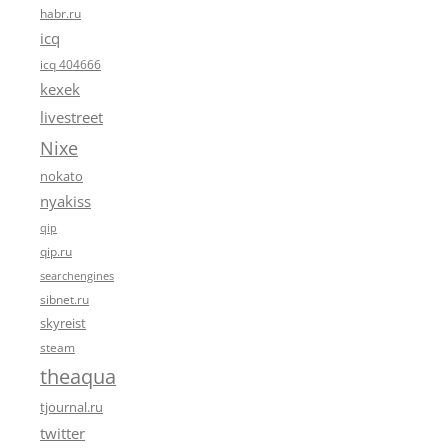
habr.ru
icq
icq 404666
kexek
livestreet
Nixe
nokato
nyakiss
qip
qip.ru
searchengines
sibnet.ru
skyreist
steam
theaqua
tjournal.ru
twitter