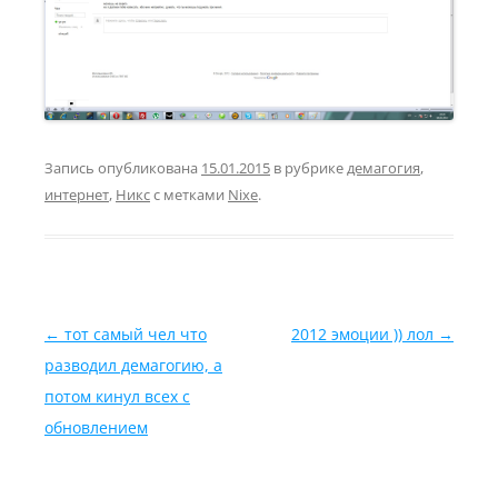
Запись опубликована
15.01.2015
в рубрике
демагогия
,
интернет
,
Никс
с метками
Nixe
.
Навигация по записям
←
тот самый чел что
2012 эмоции )) лол
→
разводил демагогию, а
потом кинул всех с
обновлением