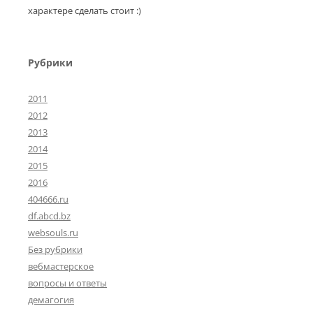
характере сделать стоит :)
Рубрики
2011
2012
2013
2014
2015
2016
404666.ru
df.abcd.bz
websouls.ru
Без рубрики
вебмастерское
вопросы и ответы
демагогия