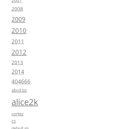
2007
2008
2009
2010
2011
2012
2013
2014
404666
abcd.bz
alice2k
cortez
CS
default.im