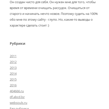
Он создан чисто для себя. Он нужен мне для того, чтобы
время от времени очищать рассудок. Очищаться от
старого и начинать нечто новое. Поэтому судить на 100%
обо мне по этому сайту - глупо. Но, какие-то выводы о
характере сделать стоит :)
Рубрики
2011
2012
2013
2014
2015
2016
404666.ru
df.abcd.bz
websouls.ru
Без рубрики