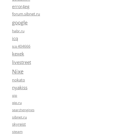
error4eg
forum.sibnet.ru
google
habr.ru
icq
icq 404666
kexek
livestreet
Nixe
nokato
nyakiss
qip
qip.ru
searchengines
sibnet.ru
skyreist
steam