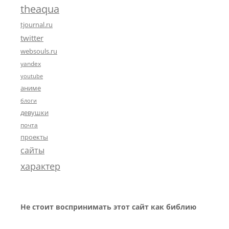
theaqua
tjournal.ru
twitter
websouls.ru
yandex
youtube
аниме
блоги
девушки
почта
проекты
сайты
характер
Не стоит воспринимать этот сайт как библию