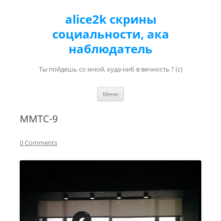
alice2k скрины
социальности, ака
наблюдатель
Ты пойдешь со мной, куда-ниб в вечность ? (с)
Перейти к содержимому
Меню
ММТС-9
0 Comments