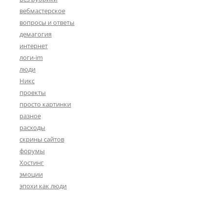
вебмастерское
вопросы и ответы
демагогия
интернет
логи-im
люди
Никс
проекты
просто картинки
разное
расходы
скрины сайтов
форумы
Хостинг
эмоции
эпохи как люди