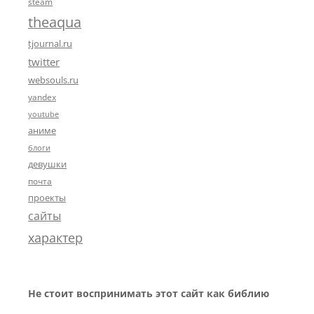
steam
theaqua
tjournal.ru
twitter
websouls.ru
yandex
youtube
аниме
блоги
девушки
почта
проекты
сайты
характер
Не стоит воспринимать этот сайт как библию