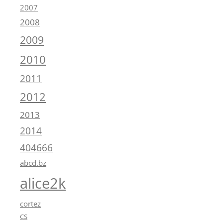
2007
2008
2009
2010
2011
2012
2013
2014
404666
abcd.bz
alice2k
cortez
CS