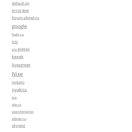
default.im
error4eg
forum.sibnet.ru
google
habr.ru
icq
icq 404666
kexek
livestreet
Nixe
nokato
nyakiss
qip
qip.ru
searchengines
sibnet.ru
skyreist