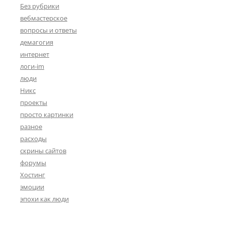
Без рубрики
вебмастерское
вопросы и ответы
демагогия
интернет
логи-im
люди
Никс
проекты
просто картинки
разное
расходы
скрины сайтов
форумы
Хостинг
эмоции
эпохи как люди