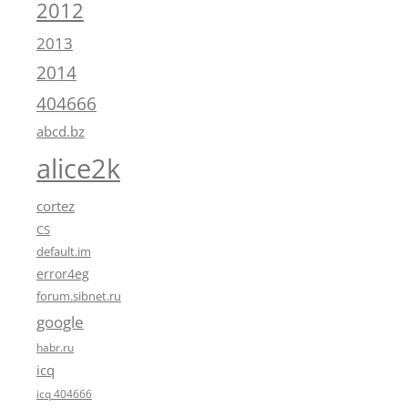
2012
2013
2014
404666
abcd.bz
alice2k
cortez
CS
default.im
error4eg
forum.sibnet.ru
google
habr.ru
icq
icq 404666