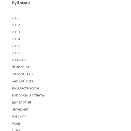
Рубрики
2011
2012
2013
2014
2015
2016
404666.ru
df.abcd.bz
websouls.ru
Без рубрики
вебмастерское
вопросы и ответы
демагогия
интернет
логи-im
люди
Никс