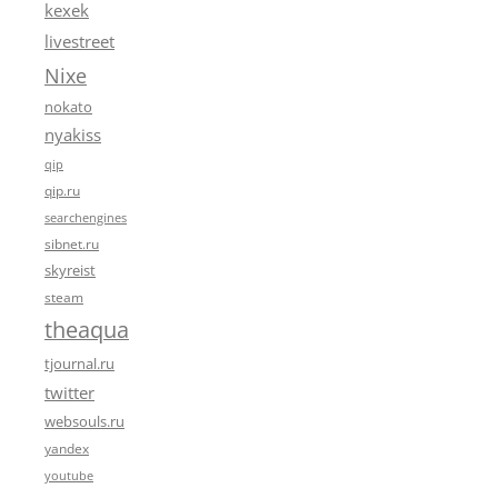
kexek
livestreet
Nixe
nokato
nyakiss
qip
qip.ru
searchengines
sibnet.ru
skyreist
steam
theaqua
tjournal.ru
twitter
websouls.ru
yandex
youtube