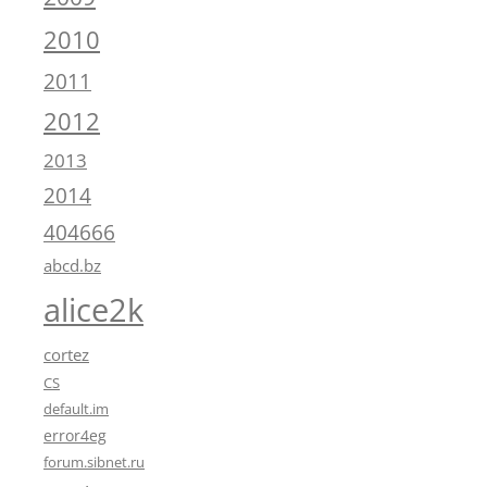
2010
2011
2012
2013
2014
404666
abcd.bz
alice2k
cortez
CS
default.im
error4eg
forum.sibnet.ru