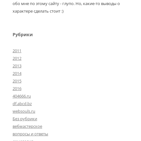
обо мне по этому сайту - глупо. Но, какие-то выводы о
характере сделать стоит :)
Рубрики
2011
2012
2013
2014
2015
2016
404666.ru
df.abcd.bz
websouls.ru
Без рубрики
вебмастерское
вопросы и ответы