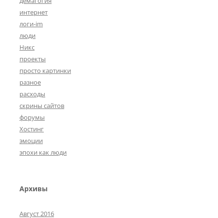
демагогия
интернет
логи-im
люди
Никс
проекты
просто картинки
разное
расходы
скрины сайтов
форумы
Хостинг
эмоции
эпохи как люди
Архивы
Август 2016