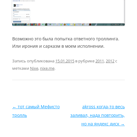
Возможно это была попытка ответного троллинга.
Или ирония и сарказм в моем исполнении.
Запись опубликована
15.01.2015
в рубрике
2011
,
2012
с
метками
Nixe
,
nixe.me
.
Навигация по записям
←
тот самый Мефисто
akross когда-то весь
тролль
заливал, нада повторить,
но на яндекс диск
→