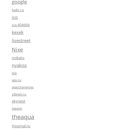
google
habr.ru
icq
icq 404666
kexek
livestreet
Nixe
nokato
nyakiss
qip
qip.ru
searchengines
sibnet.ru
skyreist
steam
theaqua
tjournal.ru