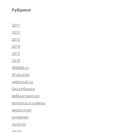
Рубрики
2011
2012
2013
2014
2015
2016
404666.ru
df.abcd.bz
websouls.ru
Без рубрики
вебмастерское
вопросы и ответы
демагогия
интернет
логи-im
люди