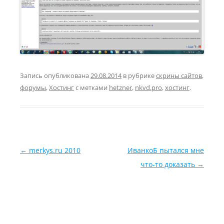
Запись опубликована
29.08.2014
в рубрике
скрины сайтов
,
форумы
,
Хостинг
с метками
hetzner
,
nkvd.pro
,
хостинг
.
Навигация по записям
←
merkys.ru 2010
ИванкоБ пытался мне
что-то доказать
→