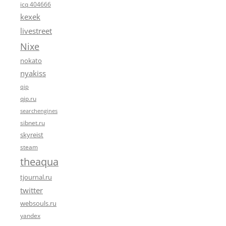
icq 404666
kexek
livestreet
Nixe
nokato
nyakiss
qip
qip.ru
searchengines
sibnet.ru
skyreist
steam
theaqua
tjournal.ru
twitter
websouls.ru
yandex