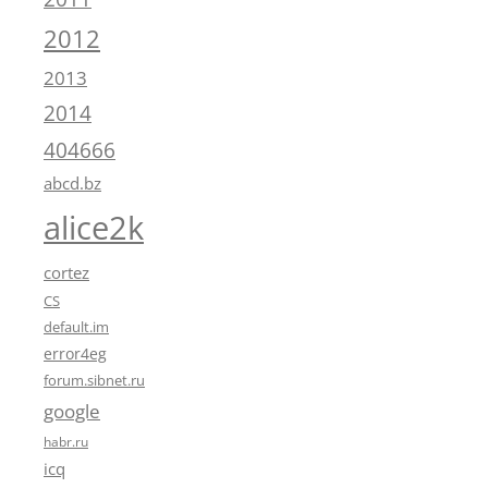
2012
2013
2014
404666
abcd.bz
alice2k
cortez
CS
default.im
error4eg
forum.sibnet.ru
google
habr.ru
icq