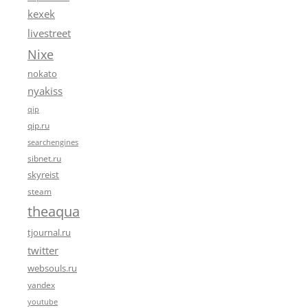
kexek
livestreet
Nixe
nokato
nyakiss
qip
qip.ru
searchengines
sibnet.ru
skyreist
steam
theaqua
tjournal.ru
twitter
websouls.ru
yandex
youtube