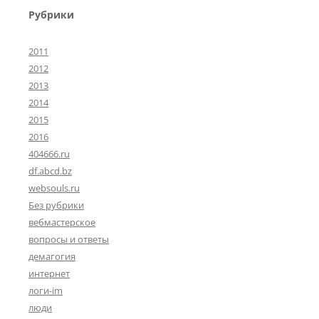
Рубрики
2011
2012
2013
2014
2015
2016
404666.ru
df.abcd.bz
websouls.ru
Без рубрики
вебмастерское
вопросы и ответы
демагогия
интернет
логи-im
люди