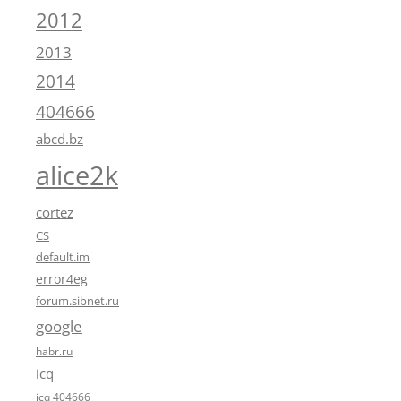
2012
2013
2014
404666
abcd.bz
alice2k
cortez
CS
default.im
error4eg
forum.sibnet.ru
google
habr.ru
icq
icq 404666