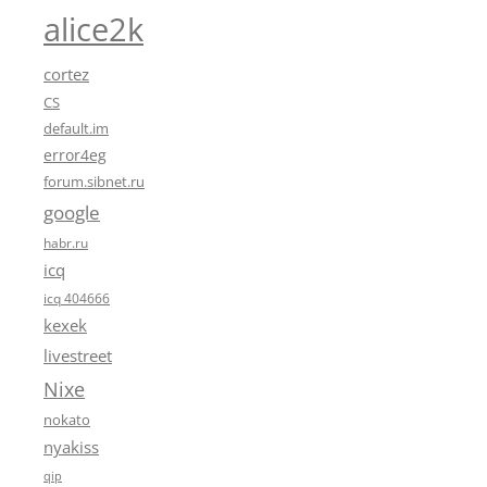
alice2k
cortez
CS
default.im
error4eg
forum.sibnet.ru
google
habr.ru
icq
icq 404666
kexek
livestreet
Nixe
nokato
nyakiss
qip