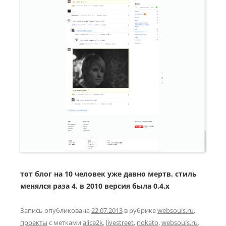
тот блог на 10 человек уже давно мертв. стиль
менялся раза 4. в 2010 версия была 0.4.x
Запись опубликована
22.07.2013
в рубрике
websouls.ru
,
проекты
с метками
alice2k
,
livestreet
,
nokato
,
websouls.ru
.