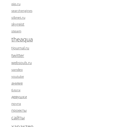
qip.ru
searchengines
sibnet.ru
skyreist
steam
theaqua
tjournal.ru
twitter
websouls.ru
yandex
youtube
аниме
блоги
девушки
почта
проекты
сайты
характер