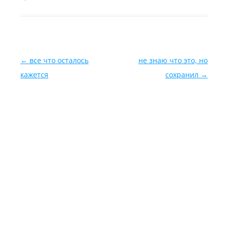
Навигация по записям
←
все что осталось
не знаю что это, но
кажется
сохранил
→