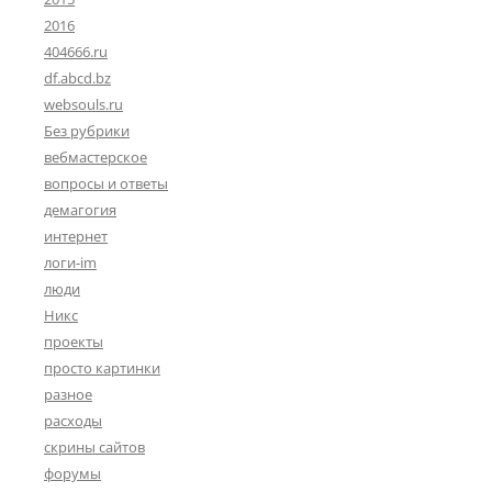
2016
404666.ru
df.abcd.bz
websouls.ru
Без рубрики
вебмастерское
вопросы и ответы
демагогия
интернет
логи-im
люди
Никс
проекты
просто картинки
разное
расходы
скрины сайтов
форумы