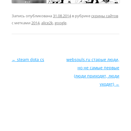
Запись опубликована
31.08.2014
в рубрике
скрины сайтов
с метками
2014
,
alice2k
,
google
.
Навигация по записям
←
steam dota cs
websouls.ru старые люди,
но не самые первые
(люди приходят, люди
уходят)
→