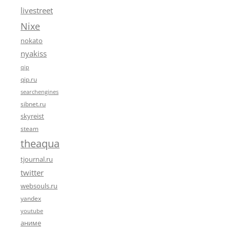
livestreet
Nixe
nokato
nyakiss
qip
qip.ru
searchengines
sibnet.ru
skyreist
steam
theaqua
tjournal.ru
twitter
websouls.ru
yandex
youtube
аниме