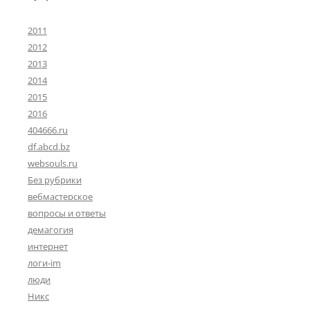
2011
2012
2013
2014
2015
2016
404666.ru
df.abcd.bz
websouls.ru
Без рубрики
вебмастерское
вопросы и ответы
демагогия
интернет
логи-im
люди
Никс