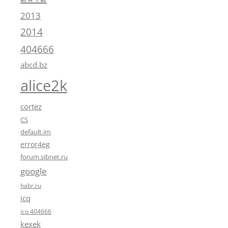
2013
2014
404666
abcd.bz
alice2k
cortez
CS
default.im
error4eg
forum.sibnet.ru
google
habr.ru
icq
icq 404666
kexek