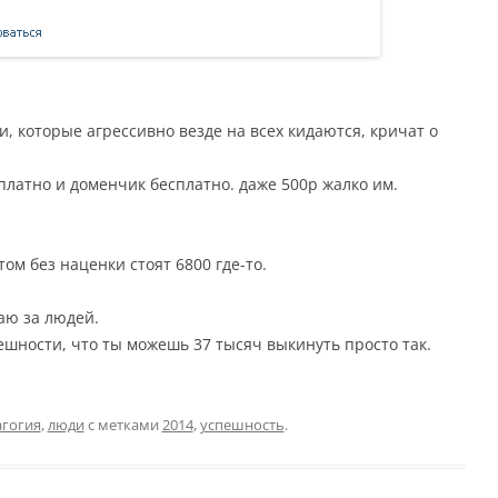
, которые агрессивно везде на всех кидаются, кричат о
сплатно и доменчик бесплатно. даже 500р жалко им.
том без наценки стоят 6800 где-то.
аю за людей.
пешности, что ты можешь 37 тысяч выкинуть просто так.
гогия
,
люди
с метками
2014
,
успешность
.