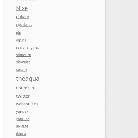
Nixe
nokato
nyakiss
qip
qip.ru
searchengines
sibnet.ru
skyreist
steam
theaqua
tjournal.ru
twitter
websouls.ru
yandex
youtube
аниме
блоги