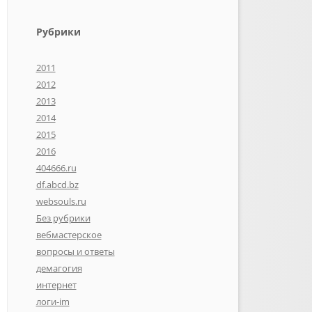
Рубрики
2011
2012
2013
2014
2015
2016
404666.ru
df.abcd.bz
websouls.ru
Без рубрики
вебмастерское
вопросы и ответы
демагогия
интернет
логи-im