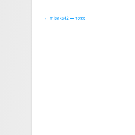
Навигация по записям
←
misaka42 — тоже