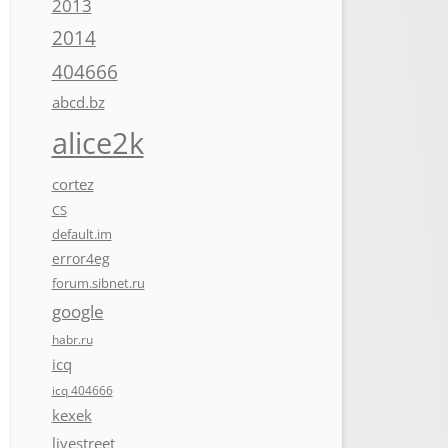
2013
2014
404666
abcd.bz
alice2k
cortez
CS
default.im
error4eg
forum.sibnet.ru
google
habr.ru
icq
icq 404666
kexek
livestreet