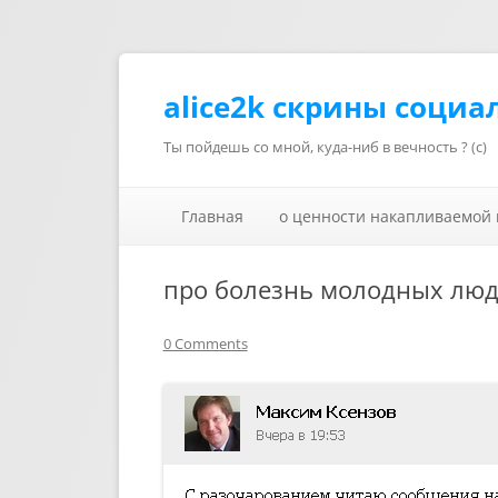
alice2k скрины социа
Ты пойдешь со мной, куда-ниб в вечность ? (с)
Главная
о ценности накапливаемой
про болезнь молодных люд
0 Comments