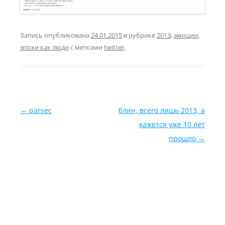
Запись опубликована
24.01.2015
в рубрике
2013
,
эмоции
,
эпохи как люди
с метками
twitter
.
Навигация по записям
←
parsec
блин, всего лишь 2013, а
кажется уже 10 лет
прошло
→