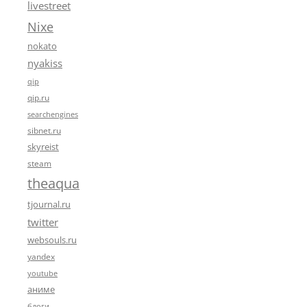
livestreet
Nixe
nokato
nyakiss
qip
qip.ru
searchengines
sibnet.ru
skyreist
steam
theaqua
tjournal.ru
twitter
websouls.ru
yandex
youtube
аниме
блоги