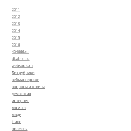
2011
2012
2013
2014
2015
2016
404666.ru
df.abcd.bz
websouls.ru
Без рубрики
вебмастерское
вопросы и ответы
демагогия
интернет
логи-im
люди
Никс
проекты