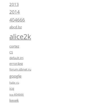
2013
2014
404666
abcd.bz
alice2k
cortez
CS
default.im
error4eg
forum.sibnet.ru
google
habr.ru
icq
icq 404666
kexek