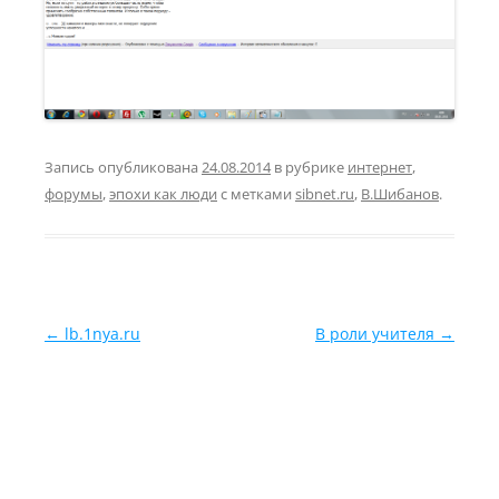
Запись опубликована
24.08.2014
в рубрике
интернет
,
форумы
,
эпохи как люди
с метками
sibnet.ru
,
В.Шибанов
.
Навигация по записям
←
lb.1nya.ru
В роли учителя
→