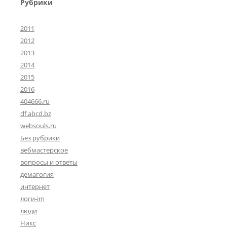
Рубрики
2011
2012
2013
2014
2015
2016
404666.ru
df.abcd.bz
websouls.ru
Без рубрики
вебмастерское
вопросы и ответы
демагогия
интернет
логи-im
люди
Никс