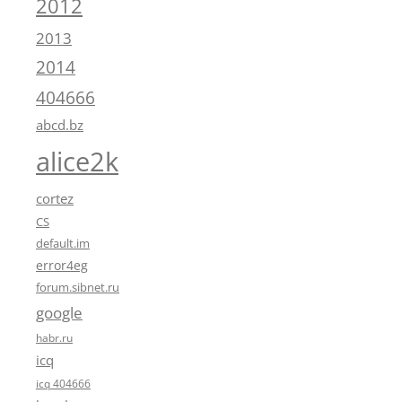
2012
2013
2014
404666
abcd.bz
alice2k
cortez
CS
default.im
error4eg
forum.sibnet.ru
google
habr.ru
icq
icq 404666