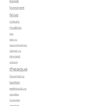
kexek
livestreet
Nixe
nokato
nyakiss
qip
qip.ru
searchengines
sibnet.ru
skyreist
steam
theaqua
tjournal.ru
twitter
websouls.ru
yandex
youtube
аниме