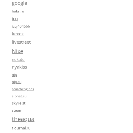
google
habr.ru
icq
icq 404666
kexek
livestreet
Nixe
nokato
nyakiss
qip
qip.ru
searchengines
sibnet.ru
skyreist
steam
theaqua
tjournal.ru