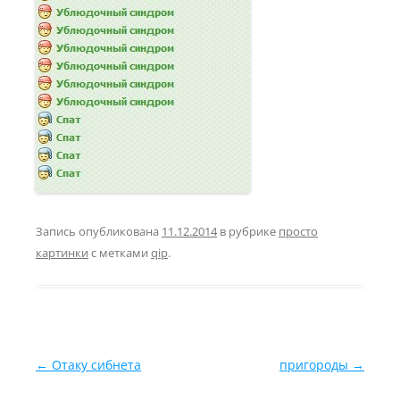
Запись опубликована
11.12.2014
в рубрике
просто
картинки
с метками
qip
.
Навигация по записям
←
Отаку сибнета
пригороды
→