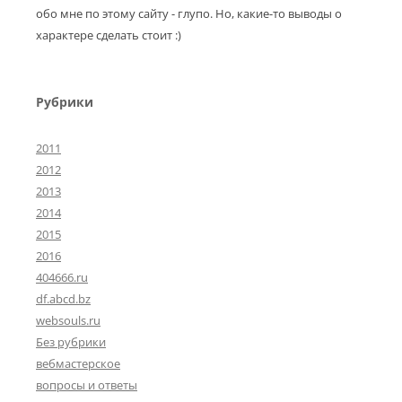
обо мне по этому сайту - глупо. Но, какие-то выводы о
характере сделать стоит :)
Рубрики
2011
2012
2013
2014
2015
2016
404666.ru
df.abcd.bz
websouls.ru
Без рубрики
вебмастерское
вопросы и ответы