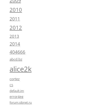
2009
2010
2011
2012
2013
2014
404666
abcd.bz
alice2k
cortez
CS
default.im
error4eg
forum.sibnet.ru