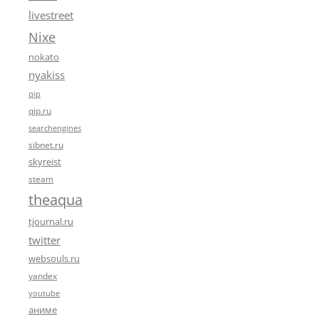
livestreet
Nixe
nokato
nyakiss
qip
qip.ru
searchengines
sibnet.ru
skyreist
steam
theaqua
tjournal.ru
twitter
websouls.ru
yandex
youtube
аниме