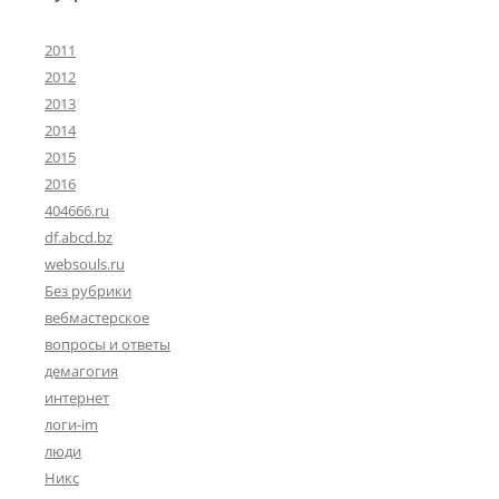
2011
2012
2013
2014
2015
2016
404666.ru
df.abcd.bz
websouls.ru
Без рубрики
вебмастерское
вопросы и ответы
демагогия
интернет
логи-im
люди
Никс