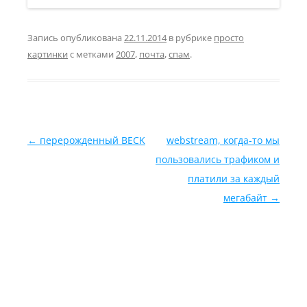
Запись опубликована
22.11.2014
в рубрике
просто
картинки
с метками
2007
,
почта
,
спам
.
Навигация по записям
←
перерожденный BECK
webstream, когда-то мы
пользовались трафиком и
платили за каждый
мегабайт
→