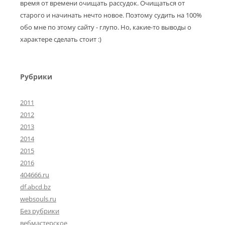
время от времени очищать рассудок. Очищаться от
старого и начинать нечто новое. Поэтому судить на 100%
обо мне по этому сайту - глупо. Но, какие-то выводы о
характере сделать стоит :)
Рубрики
2011
2012
2013
2014
2015
2016
404666.ru
df.abcd.bz
websouls.ru
Без рубрики
вебмастерское