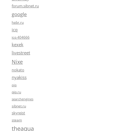
forum.sibnet.ru
google
habr.ru
icq
icq 404666
kexek
livestreet
Nixe
nokato
nyakiss
qip
qip.ru
searchengines
sibnet.ru
skyreist
steam
theaqua