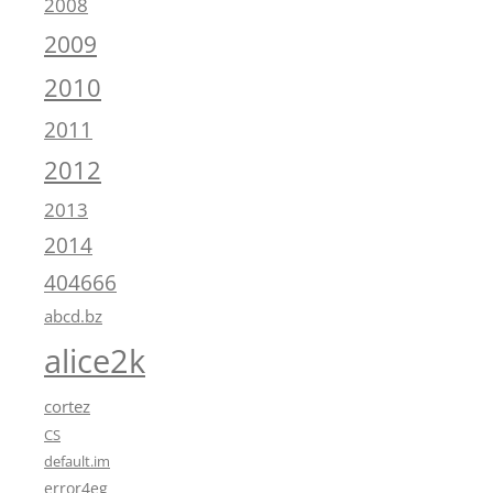
2008
2009
2010
2011
2012
2013
2014
404666
abcd.bz
alice2k
cortez
CS
default.im
error4eg