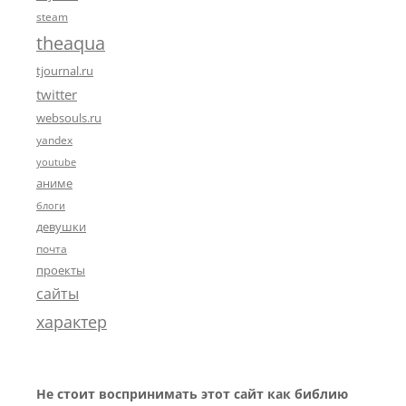
steam
theaqua
tjournal.ru
twitter
websouls.ru
yandex
youtube
аниме
блоги
девушки
почта
проекты
сайты
характер
Не стоит воспринимать этот сайт как библию