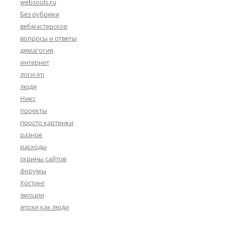
websouls.ru
Без рубрики
вебмастерское
вопросы и ответы
демагогия
интернет
логи-im
люди
Никс
проекты
просто картинки
разное
расходы
скрины сайтов
форумы
Хостинг
эмоции
эпохи как люди