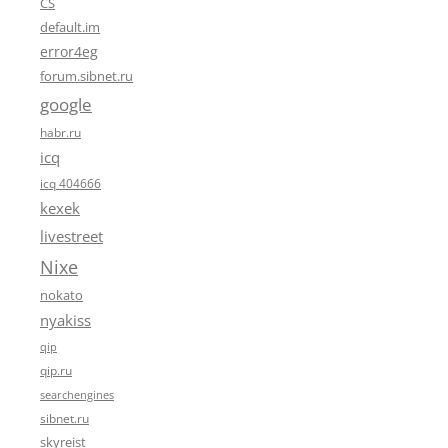
CS
default.im
error4eg
forum.sibnet.ru
google
habr.ru
icq
icq 404666
kexek
livestreet
Nixe
nokato
nyakiss
qip
qip.ru
searchengines
sibnet.ru
skyreist