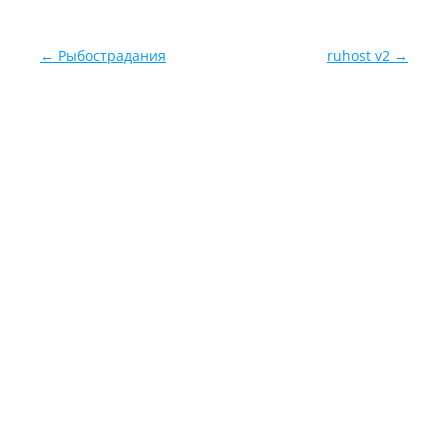
Навигация по записям
←
Рыбострадания
ruhost v2
→