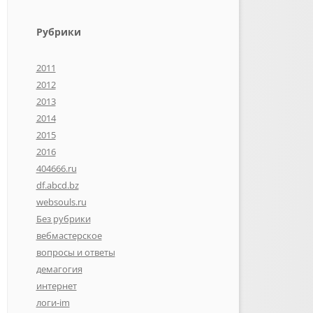
Рубрики
2011
2012
2013
2014
2015
2016
404666.ru
df.abcd.bz
websouls.ru
Без рубрики
вебмастерское
вопросы и ответы
демагогия
интернет
логи-im