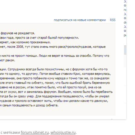
с метками
forum.sibnet.ru
,
whoisjustie.ru
.