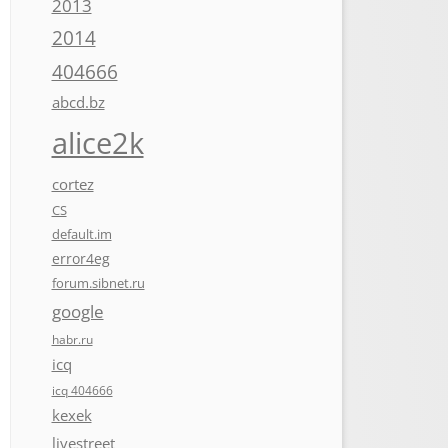
2013
2014
404666
abcd.bz
alice2k
cortez
CS
default.im
error4eg
forum.sibnet.ru
google
habr.ru
icq
icq 404666
kexek
livestreet