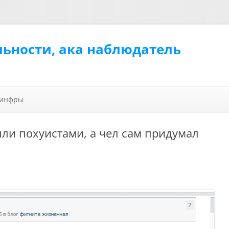
льности, ака наблюдатель
Перейти к содержимому
 инфры
ыли похуистами, а чел сам придумал