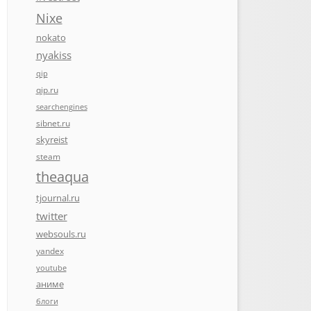
Nixe
nokato
nyakiss
qip
qip.ru
searchengines
sibnet.ru
skyreist
steam
theaqua
tjournal.ru
twitter
websouls.ru
yandex
youtube
аниме
блоги