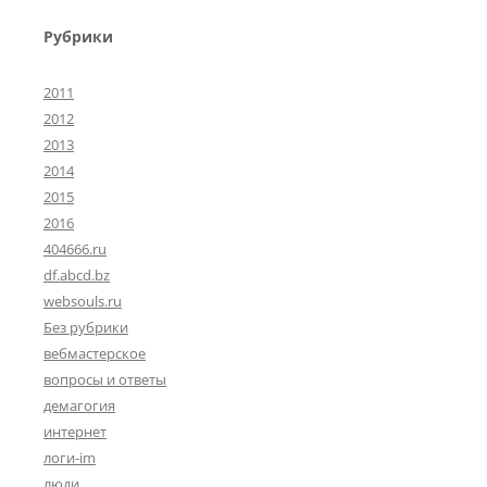
Рубрики
2011
2012
2013
2014
2015
2016
404666.ru
df.abcd.bz
websouls.ru
Без рубрики
вебмастерское
вопросы и ответы
демагогия
интернет
логи-im
люди