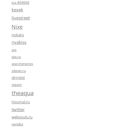
icq 404666
kexek
livestreet
Nixe
nokato
nyakiss
qip
qip.ru
searchengines
sibnet.ru
skyreist
steam
theaqua
tjournal.ru
twitter
websouls.ru
yandex