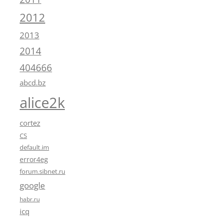
2012
2013
2014
404666
abcd.bz
alice2k
cortez
CS
default.im
error4eg
forum.sibnet.ru
google
habr.ru
icq