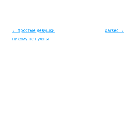
Навигация по записям
←
простые девушки
parsec
→
никому не нужны