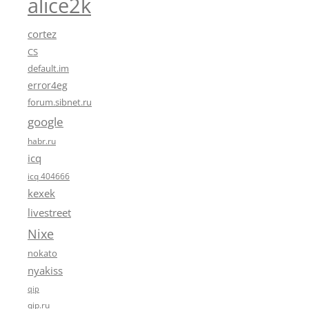
alice2k
cortez
CS
default.im
error4eg
forum.sibnet.ru
google
habr.ru
icq
icq 404666
kexek
livestreet
Nixe
nokato
nyakiss
qip
qip.ru