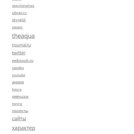
searchengines
sibnet.ru
skyreist
steam
theaqua
tjournal.ru
twitter
websouls.ru
yandex
youtube
аниме
блоги
девушки
почта
проекты
сайты
характер