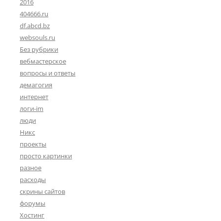
2016
404666.ru
df.abcd.bz
websouls.ru
Без рубрики
вебмастерское
вопросы и ответы
демагогия
интернет
логи-im
люди
Никс
проекты
просто картинки
разное
расходы
скрины сайтов
форумы
Хостинг