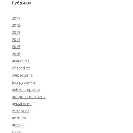
Рубрики
2011
2012
2013
2014
2015
2016
404666.ru
df.abcd.bz
websouls.ru
Без рубрики
вебмастерское
вопросы и ответы
демагогия
интернет
логи-im
люди
Никс