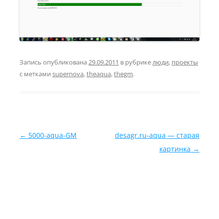
Запись опубликована
29.09.2011
в рубрике
люди
,
проекты
с метками
supernova
,
theaqua
,
thegm
.
Навигация по записям
←
5000-aqua-GM
desagr.ru-aqua — старая
картинка
→