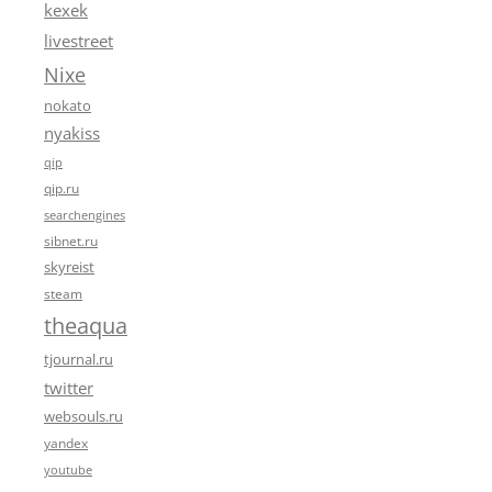
kexek
livestreet
Nixe
nokato
nyakiss
qip
qip.ru
searchengines
sibnet.ru
skyreist
steam
theaqua
tjournal.ru
twitter
websouls.ru
yandex
youtube