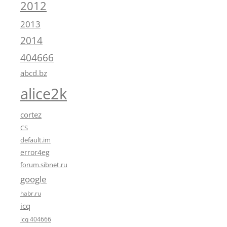
2012
2013
2014
404666
abcd.bz
alice2k
cortez
CS
default.im
error4eg
forum.sibnet.ru
google
habr.ru
icq
icq 404666