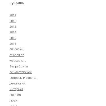
Рубрики
2011
2012
2013
2014
2015
2016
404666.ru
df.abcd.bz
websouls.ru
Без рубрики
вебмастерское
вопросы и ответы
демагогия
интернет
логи-im
люди