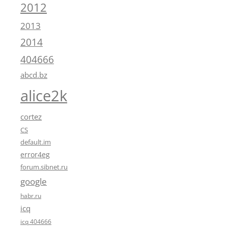
2012
2013
2014
404666
abcd.bz
alice2k
cortez
CS
default.im
error4eg
forum.sibnet.ru
google
habr.ru
icq
icq 404666