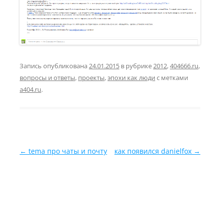
Запись опубликована
24.01.2015
в рубрике
2012
,
404666.ru
,
вопросы и ответы
,
проекты
,
эпохи как люди
с метками
a404.ru
.
Навигация по записям
←
tema про чаты и почту
как появился danielfox
→