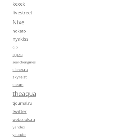
kexek
livestreet
Nixe
nokato
nyakiss
qip
qip.ru
searchengines
sibnet.ru
skyreist
steam
theaqua
tjournal.ru
twitter
websouls.ru
yandex
youtube