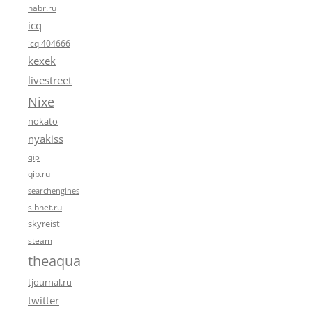
habr.ru
icq
icq 404666
kexek
livestreet
Nixe
nokato
nyakiss
qip
qip.ru
searchengines
sibnet.ru
skyreist
steam
theaqua
tjournal.ru
twitter