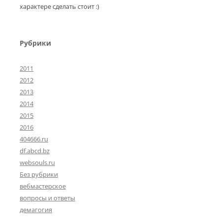
характере сделать стоит :)
Рубрики
2011
2012
2013
2014
2015
2016
404666.ru
df.abcd.bz
websouls.ru
Без рубрики
вебмастерское
вопросы и ответы
демагогия