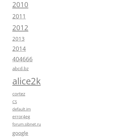
2010
2011
2012
2013
2014
404666
abcd.bz
alice2k
cortez
CS
default.im
error4eg
forum.sibnet.ru
google