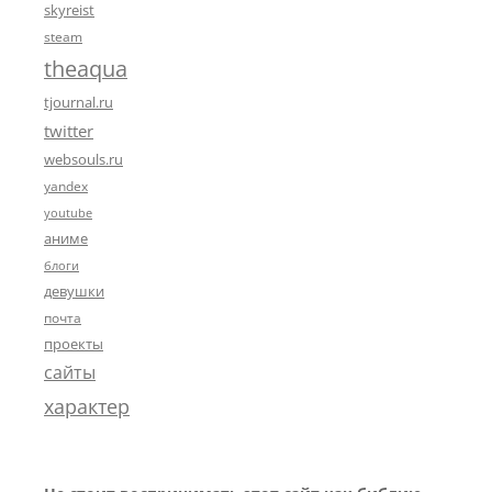
skyreist
steam
theaqua
tjournal.ru
twitter
websouls.ru
yandex
youtube
аниме
блоги
девушки
почта
проекты
сайты
характер