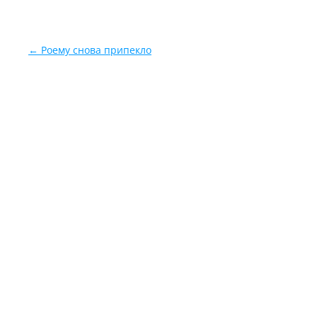
Навигация по записям
←
Роему снова припекло