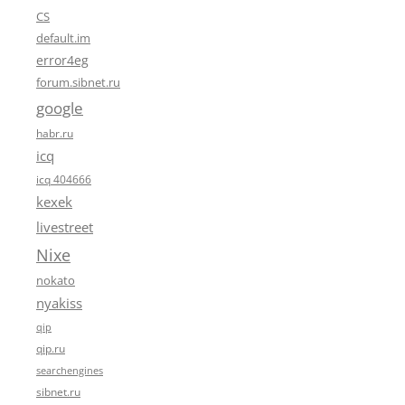
CS
default.im
error4eg
forum.sibnet.ru
google
habr.ru
icq
icq 404666
kexek
livestreet
Nixe
nokato
nyakiss
qip
qip.ru
searchengines
sibnet.ru