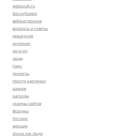
websouls.ru
Без рубрики
вебмастерское
вопросы и ответы
демагогия
интернет
логи-im
люди
Никс
проекты
просто картинки
разное
расходы
скрины сайтов
форумы
Хостинг
эмоции
эпохи как люди