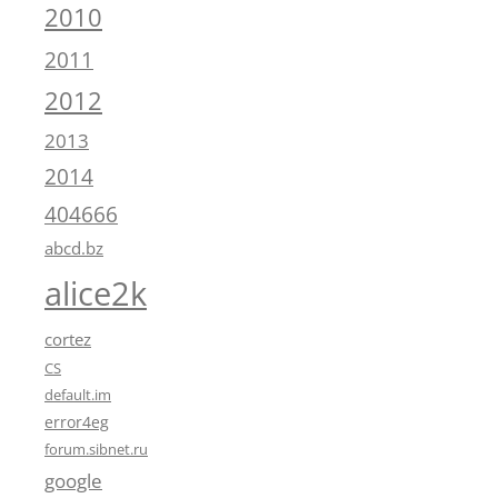
2010
2011
2012
2013
2014
404666
abcd.bz
alice2k
cortez
CS
default.im
error4eg
forum.sibnet.ru
google