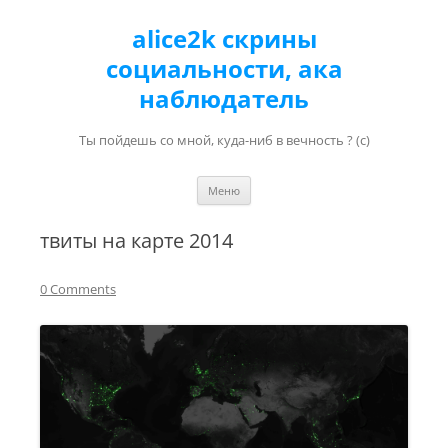
alice2k скрины
социальности, ака
наблюдатель
Ты пойдешь со мной, куда-ниб в вечность ? (с)
Перейти к содержимому
Меню
твиты на карте 2014
0 Comments