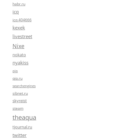
habr.ru
icq
icq 404666
kexek
livestreet
Nixe
nokato
nyakiss
qip
qip.ru
searchengines
sibnet.ru
skyreist
steam
theaqua
tjournal.ru
twitter