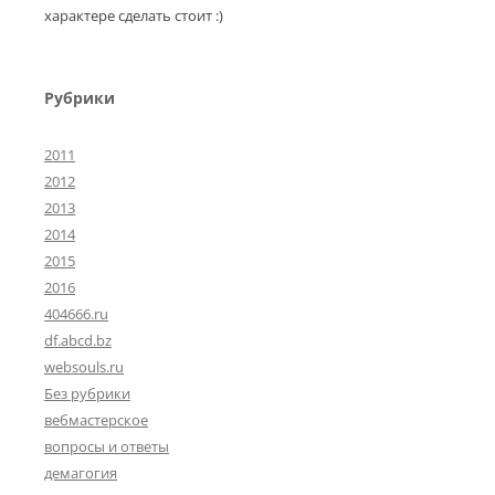
характере сделать стоит :)
Рубрики
2011
2012
2013
2014
2015
2016
404666.ru
df.abcd.bz
websouls.ru
Без рубрики
вебмастерское
вопросы и ответы
демагогия