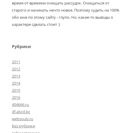
время от времени очищать рассудок. Очищаться от
старого и начинать нечто новое. Поэтому судить на 100%
обо мне по этому сайту - глупо. Но, какие-то выводы о
характере сделать стоит :)
Рубрики
2011
2012
2013
2014
2015
2016
404666.ru
df.abcd.bz
websouls.ru
Без рубрики