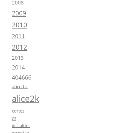
2008
2009
2010
2011
2012
2013
2014
404666
abcd.bz
alice2k
cortez
CS
default.im
error4eg