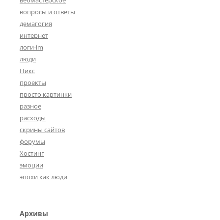
вебмастерское
вопросы и ответы
демагогия
интернет
логи-im
люди
Никс
проекты
просто картинки
разное
расходы
скрины сайтов
форумы
Хостинг
эмоции
эпохи как люди
Архивы