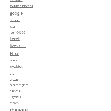
forum.sibnet.ru
google
habr.ru
icq
icq 404666
kexek
livestreet
Nixe
nokato
nyakiss
qip
qip.ru
searchengines
sibnet.ru
skyreist
steam
theaqua