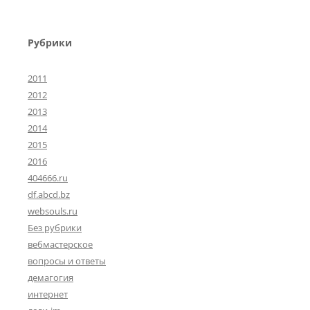
Рубрики
2011
2012
2013
2014
2015
2016
404666.ru
df.abcd.bz
websouls.ru
Без рубрики
вебмастерское
вопросы и ответы
демагогия
интернет