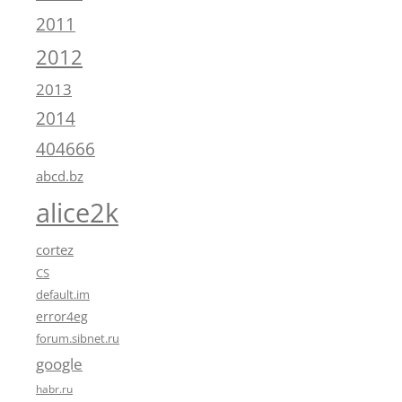
2011
2012
2013
2014
404666
abcd.bz
alice2k
cortez
CS
default.im
error4eg
forum.sibnet.ru
google
habr.ru