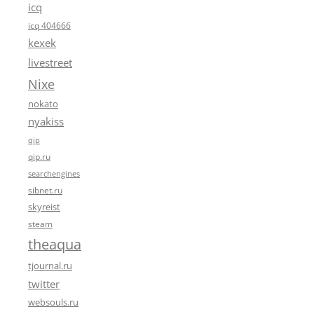
icq
icq 404666
kexek
livestreet
Nixe
nokato
nyakiss
qip
qip.ru
searchengines
sibnet.ru
skyreist
steam
theaqua
tjournal.ru
twitter
websouls.ru