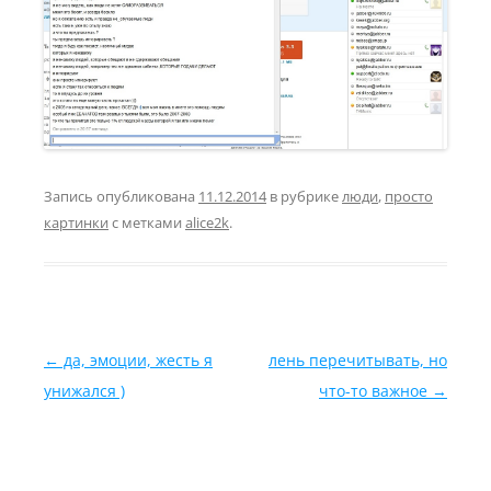
Запись опубликована
11.12.2014
в рубрике
люди
,
просто
картинки
с метками
alice2k
.
Навигация по записям
←
да, эмоции, жесть я
лень перечитывать, но
унижался )
что-то важное
→