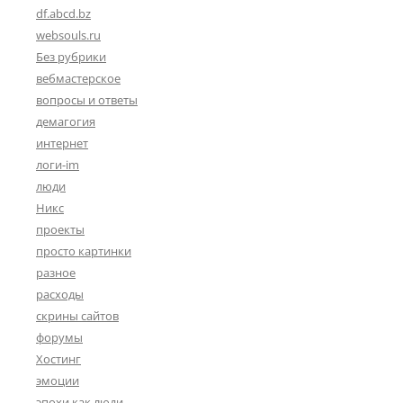
df.abcd.bz
websouls.ru
Без рубрики
вебмастерское
вопросы и ответы
демагогия
интернет
логи-im
люди
Никс
проекты
просто картинки
разное
расходы
скрины сайтов
форумы
Хостинг
эмоции
эпохи как люди