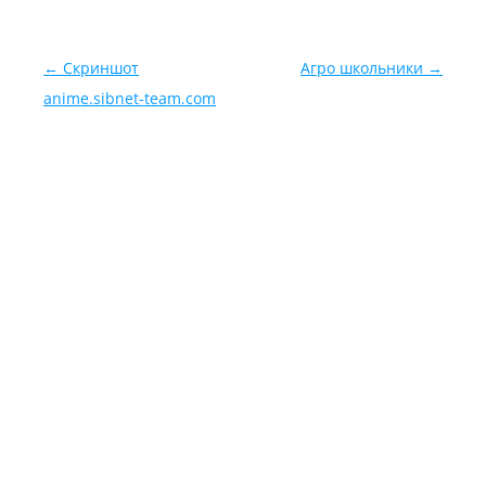
Навигация по записям
←
Скриншот
Агро школьники
→
anime.sibnet-team.com