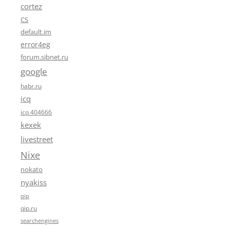
cortez
CS
default.im
error4eg
forum.sibnet.ru
google
habr.ru
icq
icq 404666
kexek
livestreet
Nixe
nokato
nyakiss
qip
qip.ru
searchengines