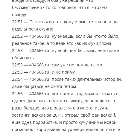
вроде отовсюду. и оба уже решили что
бессмысленно что-то говорить. что я, что она
походу.
22:51 — Gil’za: вы из тех, кому и вместе тошно и по
отдельности скучно
22:52 — 404666.ru: ну знаешь, если бы что-то было
реальное такое, а то ведь это как из мухи слона
22:53 — 404666.ru: ну вообщем бессмысленно даже
объяснять
22:53 — 404666.ru: сам уже не помню всего
22:53 — 404666.ru: и не пойму
22:54 — 404666.ru: после таких длительных историй,
даже общаться не охота потом
22:56 — 404666.ru: вот прожил год можно сказать в
одгого. даже как-то много всяких дел переделал, в
разы больше. что в реале, что в инете. изучил
хостинги всякие за 2011, открыл свой фан всякий,
еще одна подработка. и просто кучу анимы новой
посморел, скоро выйду на уроверь видел почти все