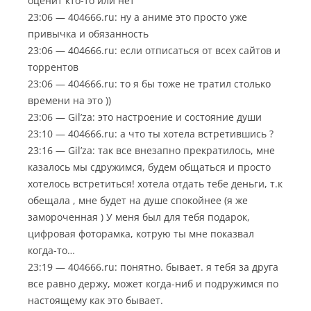
оценит кто-то или нет
23:06 — 404666.ru: ну а аниме это просто уже
привычка и обязанность
23:06 — 404666.ru: если отписаться от всех сайтов и
торрентов
23:06 — 404666.ru: то я бы тоже не тратил столько
времени на это ))
23:06 — Gil’za: это настроение и состояние души
23:10 — 404666.ru: а что ты хотела встретившись ?
23:16 — Gil’za: так все внезапно прекратилось, мне
казалось мы сдружимся, будем общаться и просто
хотелось встретиться! хотела отдать тебе деньги, т.к
обещала , мне будет на душе спокойнее (я же
замороченная ) У меня был для тебя подарок,
цифровая фоторамка, котрую ты мне показвал
когда-то…
23:19 — 404666.ru: понятно. бывает. я тебя за друга
все равно держу, может когда-ниб и подружимся по
настоящему как это бывает.