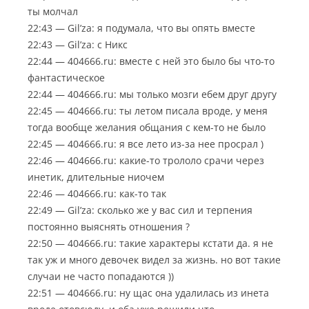
ты молчал
22:43 — Gil’za: я подумала, что вы опять вместе
22:43 — Gil’za: с Никс
22:44 — 404666.ru: вместе с ней это было бы что-то
фантастическое
22:44 — 404666.ru: мы только мозги ебем друг другу
22:45 — 404666.ru: ты летом писала вроде, у меня
тогда вообще желания общания с кем-то не было
22:45 — 404666.ru: я все лето из-за нее просрал )
22:46 — 404666.ru: какие-то трололо срачи через
инетик, длительные ниочем
22:46 — 404666.ru: как-то так
22:49 — Gil’za: сколько же у вас сил и терпения
постоянно выяснять отношения ?
22:50 — 404666.ru: такие характеры кстати да. я не
так уж и много девочек видел за жизнь. но вот такие
случаи не часто попадаются ))
22:51 — 404666.ru: ну щас она удалилась из инета