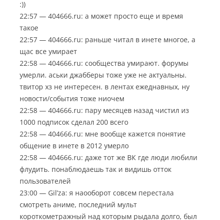
:))
22:57 — 404666.ru: а может просто еще и время
такое
22:57 — 404666.ru: раньше читал в инете многое, а
щас все умирает
22:58 — 404666.ru: сообщества умирают. форумы
умерли. аськи джабберы тоже уже не актуальны.
твитор хз не интересен. в лентах ежеднавных, ну
новости/события тоже ниочем
22:58 — 404666.ru: пару месяцев назад чистил из
1000 подписок сделал 200 всего
22:58 — 404666.ru: мне вообще кажется понятие
общение в инете в 2012 умерло
22:58 — 404666.ru: даже тот же ВК где люди любили
флудить. понаблюдаешь так и видишь отток
пользователей
23:00 — Gil’za: я наооборот совсем перестала
смотреть аниме, последний мульт
короткометражный над которым рыдала долго, был