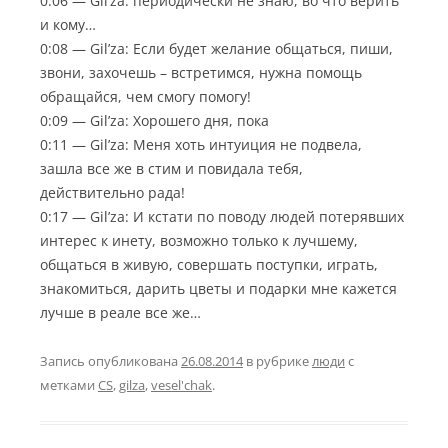
0:06 — Gil’za: периодически не знаю, во что верить
и кому…
0:08 — Gil’za: Если будет желание общаться, пиши,
звони, захочешь – встретимся, нужна помощь
обращайся, чем смогу помогу!
0:09 — Gil’za: Хорошего дня, пока
0:11 — Gil’za: Меня хоть интуиция не подвела,
зашла все же в стим и повидала тебя,
действительно рада!
0:17 — Gil’za: И кстати по поводу людей потерявших
интерес к инету, возможно только к лучшему,
общаться в живую, совершать поступки, играть,
знакомиться, дарить цветы и подарки мне кажется
лучше в реале все же…
Запись опубликована
26.08.2014
в рубрике
люди
с
метками
CS
,
gilza
,
vesel'chak
.