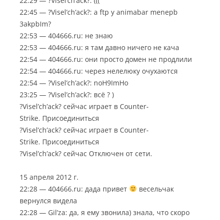
22:29 — ?Visel’ch’ack?: (((
22:45 — ?Visel’ch’ack?: a ftp y animabar menepb
3akpbIm?
22:53 — 404666.ru: не знаю
22:53 — 404666.ru: я там давно ничего не кача
22:54 — 404666.ru: они просто домен не продлили
22:54 — 404666.ru: через нелелюку очухаются
22:54 — ?Visel’ch’ack?: noH9ImHo
23:25 — ?Visel’ch’ack?: всё ? )
?Visel’ch’ack? сейчас играет в Counter-
Strike. Присоединиться
?Visel’ch’ack? сейчас играет в Counter-
Strike. Присоединиться
?Visel’ch’ack? сейчас Отключен от сети.
15 апреля 2012 г.
22:28 — 404666.ru: дада привет
весельчак
вернулся видела
22:28 — Gil’za: да, я ему звонила) знала, что скоро