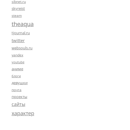
sibnet.ru
skyreist
steam
theaqua
tjournal.ru
twitter
websouls.ru
yandex
youtube
аниме
блоги
девушки
почта
проекты
сайты
характер