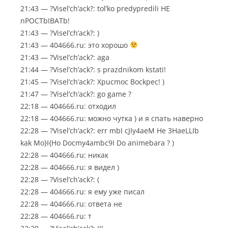
21:43 — ?Visel’ch’ack?: tol’ko predypredili HE
nPOCTbIBATb!
21:43 — ?Visel’ch’ack?: )
21:43 — 404666.ru: это хорошо
21:43 — ?Visel’ch’ack?: aga
21:44 — ?Visel’ch’ack?: s prazdnikom kstati!
21:45 — ?Visel’ch’ack?: Xpucmoc Bockpec! )
21:47 — ?Visel’ch’ack?: go game ?
22:18 — 404666.ru: отходил
22:18 — 404666.ru: можно чутка ) и я спать наверно
22:28 — ?Visel’ch’ack?: err mbI cJIy4aeM He 3HaeLLIb
kak Mo}I{Ho Docmy4ambc9I Do animebara ? )
22:28 — 404666.ru: никак
22:28 — 404666.ru: я видел )
22:28 — ?Visel’ch’ack?: (
22:28 — 404666.ru: я ему уже писал
22:28 — 404666.ru: ответа не
22:28 — 404666.ru: т