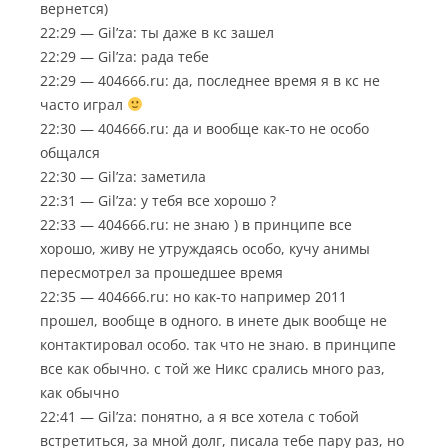
вернется)
22:29 — Gil’za: ты даже в кс зашел
22:29 — Gil’za: рада тебе
22:29 — 404666.ru: да, последнее время я в кс не
часто играл
22:30 — 404666.ru: да и вообще как-то не особо
общался
22:30 — Gil’za: заметила
22:31 — Gil’za: у тебя все хорошо ?
22:33 — 404666.ru: не знаю ) в принципе все
хорошо, живу не утруждаясь особо, кучу анимы
пересмотрел за прошедшее время
22:35 — 404666.ru: но как-то например 2011
прошел, вообще в одного. в инете дык вообще не
контактировал особо. так что не знаю. в принципе
все как обычно. с той же Никс срались много раз,
как обычно
22:41 — Gil’za: понятно, а я все хотела с тобой
встретиться, за мной долг, писала тебе пару раз, но