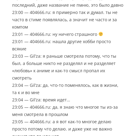
последний, даже название не пмню, это было давно
23:00 — 404666.ru: я примерно так и думал. ты не
часто в стиме появлялась, а значит не часто и за
компом
23:01 — 404666.ru: ну ничего страшного
23:01 — 404666.ru: нашла другие хобби просто
всякие
23:03 — Gil’za: я раньше смотрела потому, что ты
был, а больше никто не разделял и не разделяет
«любовь» к аниме и как-то смысл пропал их
смотреть
23:04 — Gil’za: да, что-то поменялось, как в жизни,
та к и во мне
23:04 — Gil’za: время идет…
23:05 — 404666.ru: да, я знаю что многое ты из-за
меня смотрела в прошлом
23:05 — 404666.ru: а я вот как-то многое делаю
просто потому что делаю. и даже уже не важно