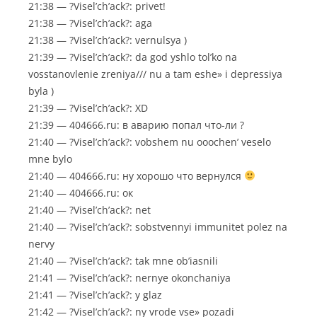
21:38 — ?Visel’ch’ack?: privet!
21:38 — ?Visel’ch’ack?: aga
21:38 — ?Visel’ch’ack?: vernulsya )
21:39 — ?Visel’ch’ack?: da god yshlo tol’ko na
vosstanovlenie zreniya/// nu a tam eshe» i depressiya
byla )
21:39 — ?Visel’ch’ack?: XD
21:39 — 404666.ru: в аварию попал что-ли ?
21:40 — ?Visel’ch’ack?: vobshem nu ooochen’ veselo
mne bylo
21:40 — 404666.ru: ну хорошо что вернулся
21:40 — 404666.ru: ок
21:40 — ?Visel’ch’ack?: net
21:40 — ?Visel’ch’ack?: sobstvennyi immunitet polez na
nervy
21:40 — ?Visel’ch’ack?: tak mne ob’iasnili
21:41 — ?Visel’ch’ack?: nernye okonchaniya
21:41 — ?Visel’ch’ack?: y glaz
21:42 — ?Visel’ch’ack?: ny vrode vse» pozadi