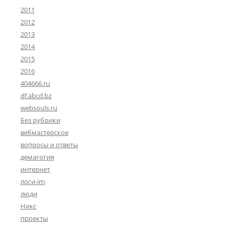
2011
2012
2013
2014
2015
2016
404666.ru
df.abcd.bz
websouls.ru
Без рубрики
вебмастерское
вопросы и ответы
демагогия
интернет
логи-im
люди
Никс
проекты