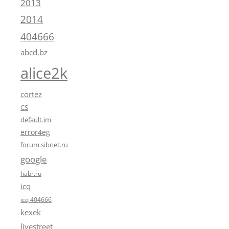
2013
2014
404666
abcd.bz
alice2k
cortez
CS
default.im
error4eg
forum.sibnet.ru
google
habr.ru
icq
icq 404666
kexek
livestreet