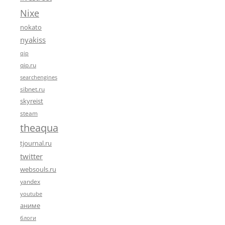
Nixe
nokato
nyakiss
qip
qip.ru
searchengines
sibnet.ru
skyreist
steam
theaqua
tjournal.ru
twitter
websouls.ru
yandex
youtube
аниме
блоги