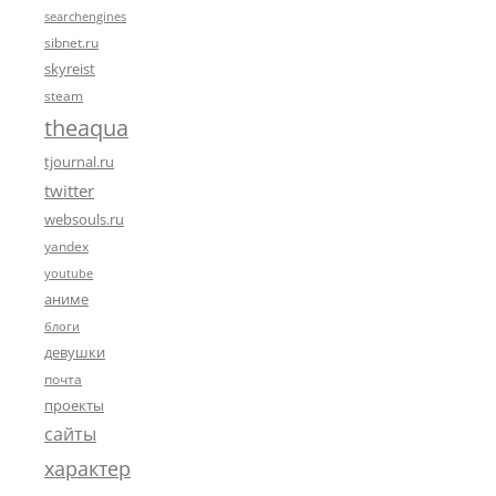
searchengines
sibnet.ru
skyreist
steam
theaqua
tjournal.ru
twitter
websouls.ru
yandex
youtube
аниме
блоги
девушки
почта
проекты
сайты
характер