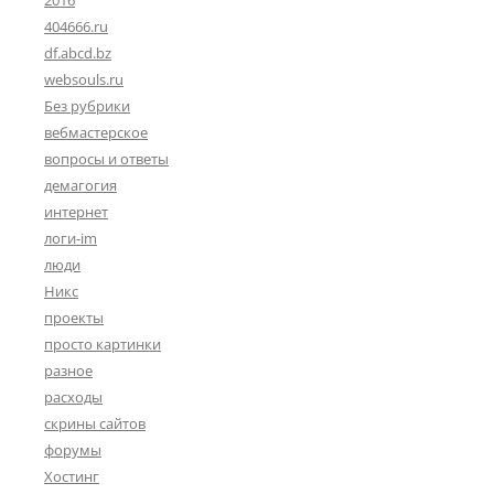
2016
404666.ru
df.abcd.bz
websouls.ru
Без рубрики
вебмастерское
вопросы и ответы
демагогия
интернет
логи-im
люди
Никс
проекты
просто картинки
разное
расходы
скрины сайтов
форумы
Хостинг