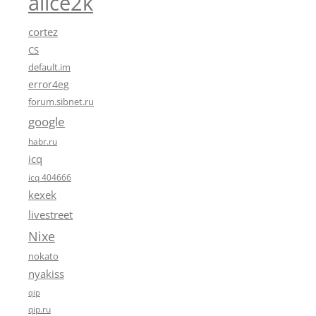
alice2k
cortez
CS
default.im
error4eg
forum.sibnet.ru
google
habr.ru
icq
icq 404666
kexek
livestreet
Nixe
nokato
nyakiss
qip
qip.ru