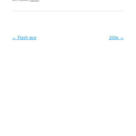
Навигация по записям
←
Flash все
200к
→