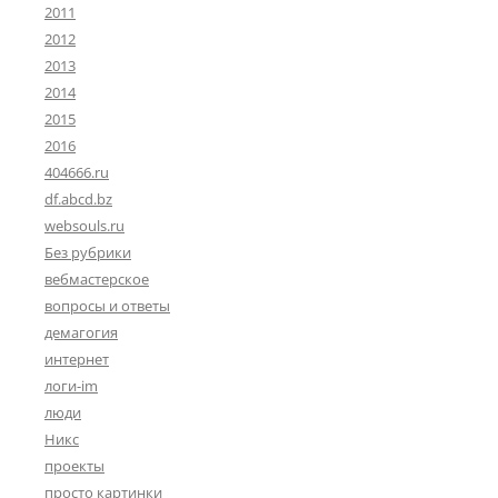
2011
2012
2013
2014
2015
2016
404666.ru
df.abcd.bz
websouls.ru
Без рубрики
вебмастерское
вопросы и ответы
демагогия
интернет
логи-im
люди
Никс
проекты
просто картинки