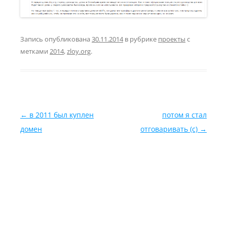
Запись опубликована
30.11.2014
в рубрике
проекты
с
метками
2014
,
zloy.org
.
Навигация по записям
←
в 2011 был куплен
потом я стал
домен
отговаривать (с)
→