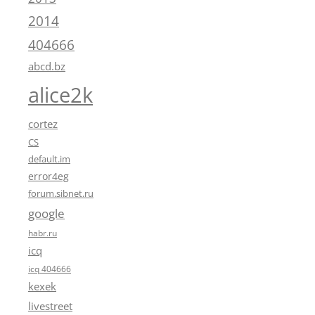
2014
404666
abcd.bz
alice2k
cortez
CS
default.im
error4eg
forum.sibnet.ru
google
habr.ru
icq
icq 404666
kexek
livestreet