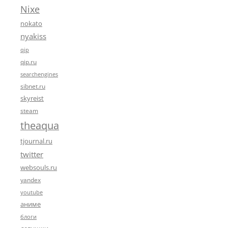
Nixe
nokato
nyakiss
qip
qip.ru
searchengines
sibnet.ru
skyreist
steam
theaqua
tjournal.ru
twitter
websouls.ru
yandex
youtube
аниме
блоги