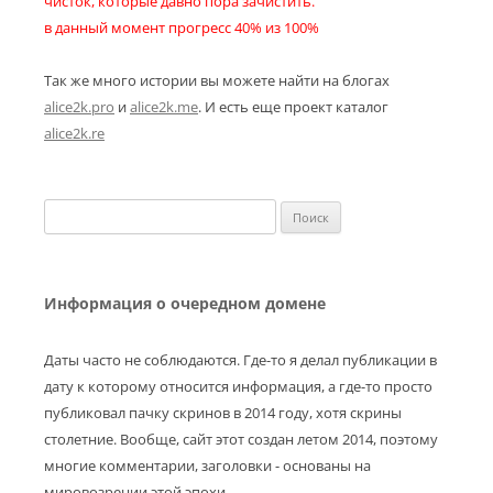
чисток, которые давно пора зачистить.
в данный момент прогресс 40% из 100%
Так же много истории вы можете найти на блогах
alice2k.pro
и
alice2k.me
. И есть еще проект каталог
alice2k.re
Найти:
Информация о очередном домене
Даты часто не соблюдаются. Где-то я делал публикации в
дату к которому относится информация, а где-то просто
публиковал пачку скринов в 2014 году, хотя скрины
столетние. Вообще, сайт этот создан летом 2014, поэтому
многие комментарии, заголовки - основаны на
мировозрении этой эпохи.