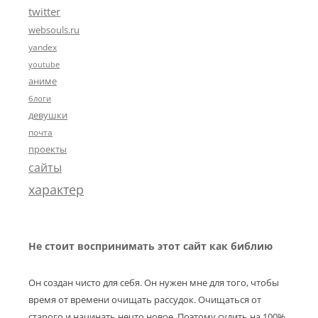
twitter
websouls.ru
yandex
youtube
аниме
блоги
девушки
почта
проекты
сайты
характер
Не стоит воспринимать этот сайт как библию
Он создан чисто для себя. Он нужен мне для того, чтобы
время от времени очищать рассудок. Очищаться от
старого и начинать нечто новое. Поэтому судить на 100%