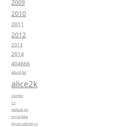
2009
2010
2011
2012
2013
2014
404666
abcd.bz
alice2k
cortez
CS
default.im
error4eg
forum.sibnet.ru