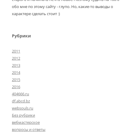
обо мне по этому сайту - глупо. Но, какие-то выводы о
характере сделать стоит :)
Рубрики
2011
2012
2013
2014
2015
2016
404666.ru
df.abcd.bz
websouls.ru
Без рубрики
вебмастерское
вопросы и ответы