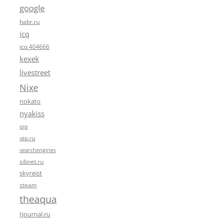
google
habr.ru
icq
icq 404666
kexek
livestreet
Nixe
nokato
nyakiss
qip
qip.ru
searchengines
sibnet.ru
skyreist
steam
theaqua
tjournal.ru