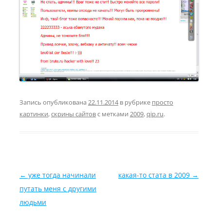
Запись опубликована
22.11.2014
в рубрике
просто
картинки
,
скрины сайтов
с метками
2009
,
qip.ru
.
Навигация по записям
←
уже тогда начинали
какая-то стата в 2009
→
путать меня с другими
людьми