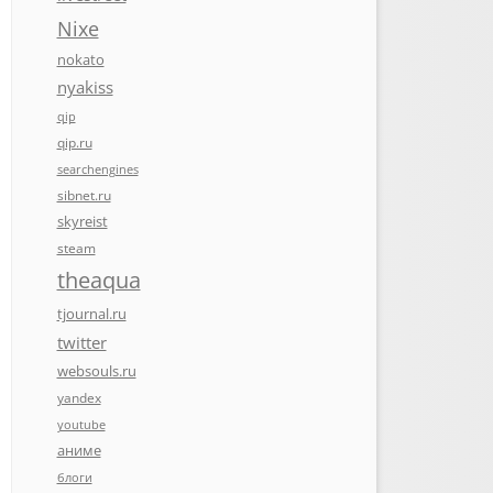
Nixe
nokato
nyakiss
qip
qip.ru
searchengines
sibnet.ru
skyreist
steam
theaqua
tjournal.ru
twitter
websouls.ru
yandex
youtube
аниме
блоги