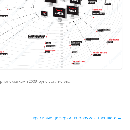
рнет
с метками
2009
,
рунет
,
статистика
.
красивые циферки на форумах прошлого
→