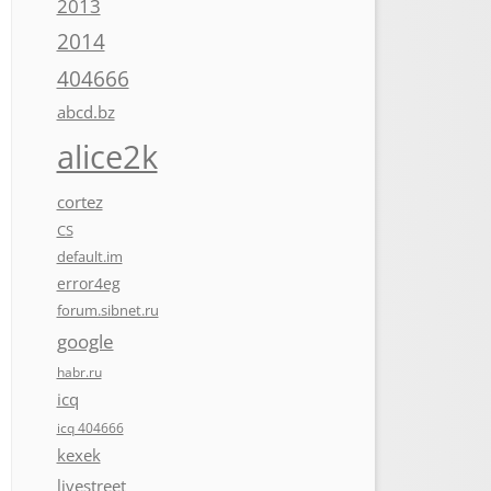
2013
2014
404666
abcd.bz
alice2k
cortez
CS
default.im
error4eg
forum.sibnet.ru
google
habr.ru
icq
icq 404666
kexek
livestreet