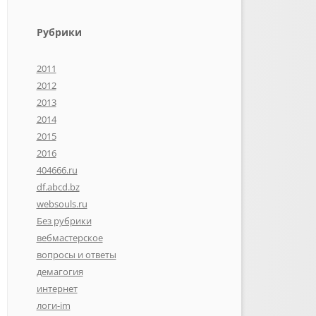
Рубрики
2011
2012
2013
2014
2015
2016
404666.ru
df.abcd.bz
websouls.ru
Без рубрики
вебмастерское
вопросы и ответы
демагогия
интернет
логи-im