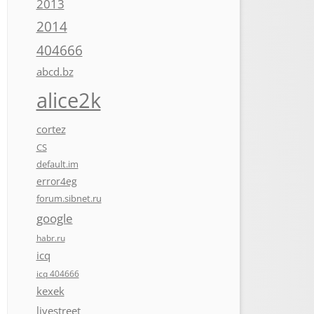
2013
2014
404666
abcd.bz
alice2k
cortez
CS
default.im
error4eg
forum.sibnet.ru
google
habr.ru
icq
icq 404666
kexek
livestreet