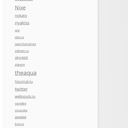
Nixe
nokato
nyakiss
qip
qip.ru
searchengines
sibnet.ru
skyreist
steam
theaqua
tjournal.ru
twitter
websouls.ru
yandex
youtube
аниме
блоги