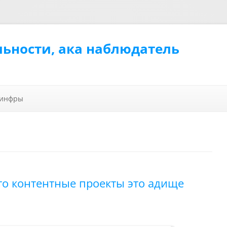
льности, ака наблюдатель
Перейти к содержимому
 инфры
то контентные проекты это адище