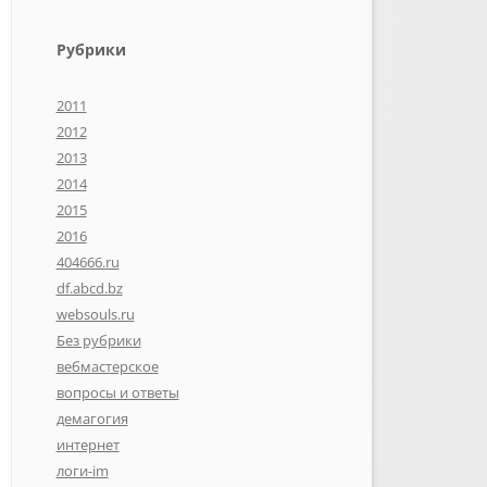
Рубрики
2011
2012
2013
2014
2015
2016
404666.ru
df.abcd.bz
websouls.ru
Без рубрики
вебмастерское
вопросы и ответы
демагогия
интернет
логи-im