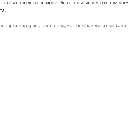
тентных проектах не может быть понятие деньги, там могут
та.
то картинки
,
скрины сайтов
,
форумы
,
эпохи как люди
с метками