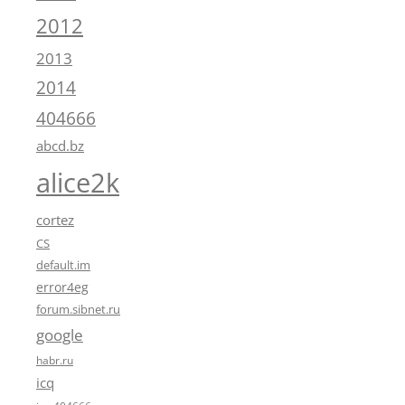
2012
2013
2014
404666
abcd.bz
alice2k
cortez
CS
default.im
error4eg
forum.sibnet.ru
google
habr.ru
icq