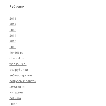
Рубрики
2011
2012
2013
2014
2015
2016
404666.ru
df.abcd.bz
websouls.ru
Без рубрики
вебмастерское
вопросы и ответы
демагогия
интернет
логи-im
люди