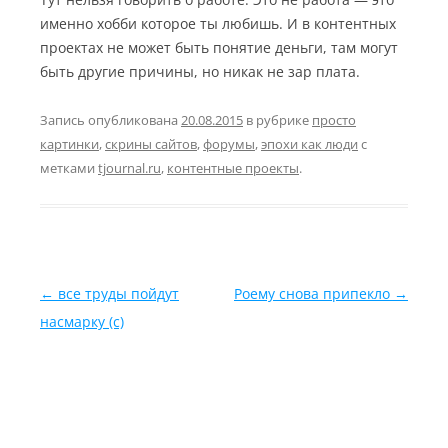
именно хобби которое ты любишь. И в контентных
проектах не может быть понятие деньги, там могут
быть другие причины, но никак не зар плата.
Запись опубликована
20.08.2015
в рубрике
просто
картинки
,
скрины сайтов
,
форумы
,
эпохи как люди
с
метками
tjournal.ru
,
контентные проекты
.
Навигация по записям
←
все труды пойдут
Роему снова припекло
→
насмарку (c)