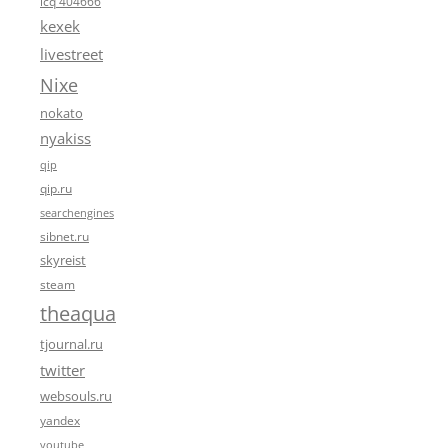
icq 404666
kexek
livestreet
Nixe
nokato
nyakiss
qip
qip.ru
searchengines
sibnet.ru
skyreist
steam
theaqua
tjournal.ru
twitter
websouls.ru
yandex
youtube