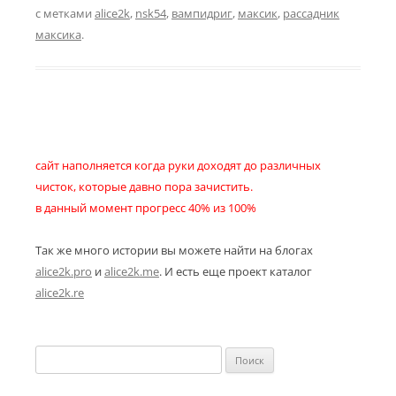
с метками
alice2k
,
nsk54
,
вампидриг
,
максик
,
рассадник
максика
.
сайт наполняется когда руки доходят до различных
чисток, которые давно пора зачистить.
в данный момент прогресс 40% из 100%
Так же много истории вы можете найти на блогах
alice2k.pro
и
alice2k.me
. И есть еще проект каталог
alice2k.re
Найти: