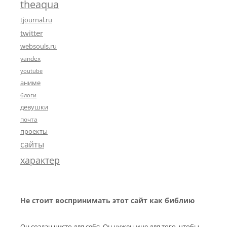
theaqua
tjournal.ru
twitter
websouls.ru
yandex
youtube
аниме
блоги
девушки
почта
проекты
сайты
характер
Не стоит воспринимать этот сайт как библию
Он создан чисто для себя. Он нужен мне для того, чтобы