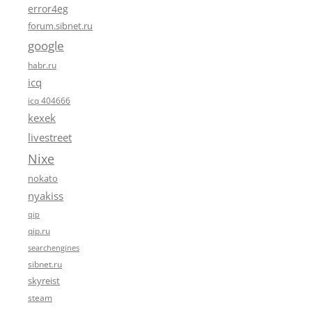
error4eg
forum.sibnet.ru
google
habr.ru
icq
icq 404666
kexek
livestreet
Nixe
nokato
nyakiss
qip
qip.ru
searchengines
sibnet.ru
skyreist
steam