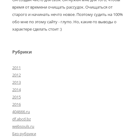
время от времени очищать рассудок. Очищаться от
старого и начинать нечто новое. Поэтому судить на 100%
обо мне по этому сайту - глупо. Но, какие-то выводы о
характере сделать стоит :)
Рубрики
2011
2012
2013
2014
2015
2016
404666.ru
df.abcd.bz
websouls.ru
Без рубрики