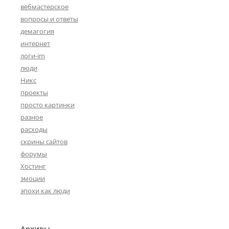
вебмастерское
вопросы и ответы
демагогия
интернет
логи-im
люди
Никс
проекты
просто картинки
разное
расходы
скрины сайтов
форумы
Хостинг
эмоции
эпохи как люди
Архивы