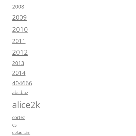
2008
2009
2010
2011
2012
2013
2014
404666
abcd.bz
alice2k
cortez
CS
default.im