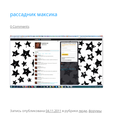
рассадник максика
0 Comments
Запись опубликована
04.11.2011
в рубрике
люди
,
форумы