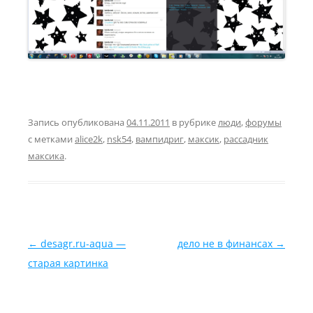
Запись опубликована
04.11.2011
в рубрике
люди
,
форумы
с метками
alice2k
,
nsk54
,
вампидриг
,
максик
,
рассадник
максика
.
Навигация по записям
←
desagr.ru-aqua —
дело не в финансах
→
старая картинка