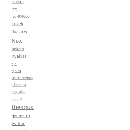
habr.ru
icq
icq 404666
kexek
livestreet
Nixe
nokato
nyakiss
qip
qip.ru
searchengines
sibnet.ru
skyreist
steam
theaqua
tjournal.ru
twitter