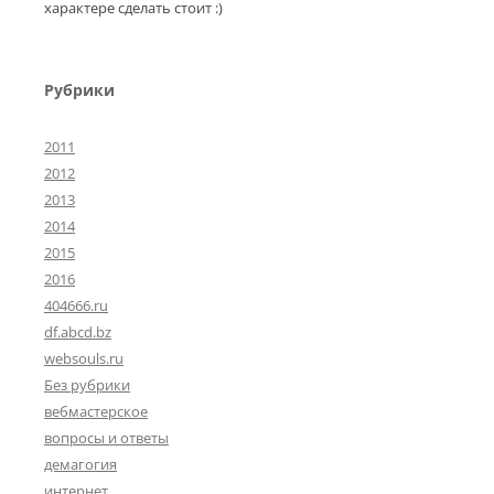
характере сделать стоит :)
Рубрики
2011
2012
2013
2014
2015
2016
404666.ru
df.abcd.bz
websouls.ru
Без рубрики
вебмастерское
вопросы и ответы
демагогия
интернет