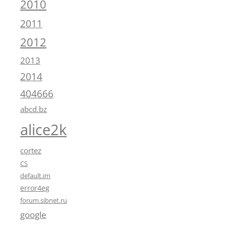
2010
2011
2012
2013
2014
404666
abcd.bz
alice2k
cortez
CS
default.im
error4eg
forum.sibnet.ru
google