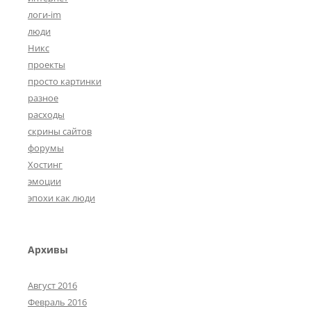
логи-im
люди
Никс
проекты
просто картинки
разное
расходы
скрины сайтов
форумы
Хостинг
эмоции
эпохи как люди
Архивы
Август 2016
Февраль 2016