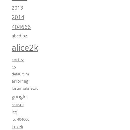
2013
2014
404666
abcd.bz
alice2k
cortez
CS
default.im
error4eg
forum.sibnet.ru
google
habr.ru
icq
icq 404666
kexek