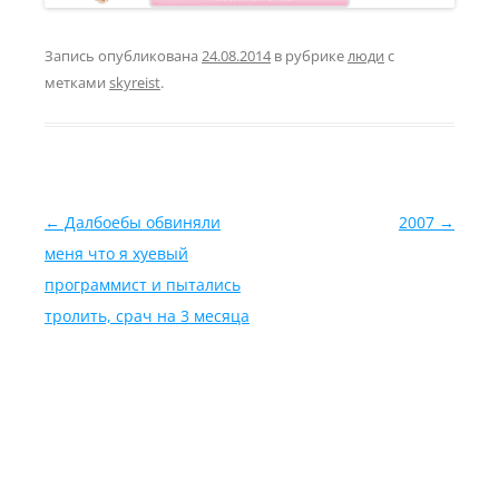
Запись опубликована
24.08.2014
в рубрике
люди
с
метками
skyreist
.
Навигация по записям
←
Далбоебы обвиняли
2007
→
меня что я хуевый
программист и пытались
тролить, срач на 3 месяца