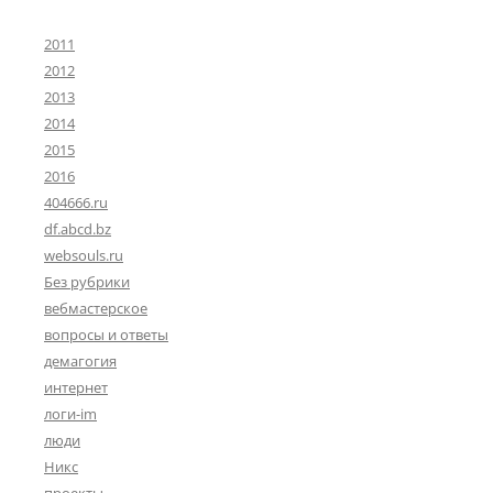
2011
2012
2013
2014
2015
2016
404666.ru
df.abcd.bz
websouls.ru
Без рубрики
вебмастерское
вопросы и ответы
демагогия
интернет
логи-im
люди
Никс
проекты