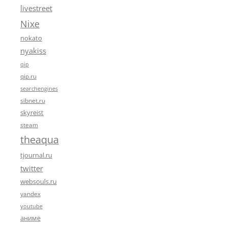
livestreet
Nixe
nokato
nyakiss
qip
qip.ru
searchengines
sibnet.ru
skyreist
steam
theaqua
tjournal.ru
twitter
websouls.ru
yandex
youtube
аниме