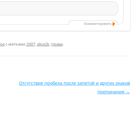
ое
с метками
2007
,
alice2k
,
права
.
Отсутствие пробела после запятой и других знаков
препинания
→