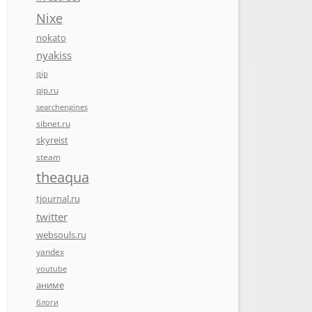
Nixe
nokato
nyakiss
qip
qip.ru
searchengines
sibnet.ru
skyreist
steam
theaqua
tjournal.ru
twitter
websouls.ru
yandex
youtube
аниме
блоги