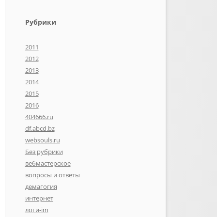
Рубрики
2011
2012
2013
2014
2015
2016
404666.ru
df.abcd.bz
websouls.ru
Без рубрики
вебмастерское
вопросы и ответы
демагогия
интернет
логи-im