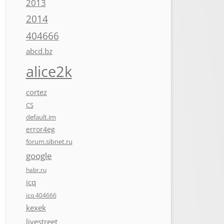
2013
2014
404666
abcd.bz
alice2k
cortez
CS
default.im
error4eg
forum.sibnet.ru
google
habr.ru
icq
icq 404666
kexek
livestreet