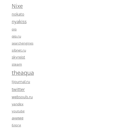
Nixe
nokato
nyakiss
qip
qip.ru
searchengines
sibnet.ru
skyreist
steam
theaqua
tjournal.ru
twitter
websouls.ru
yandex
youtube
аниме
блоги