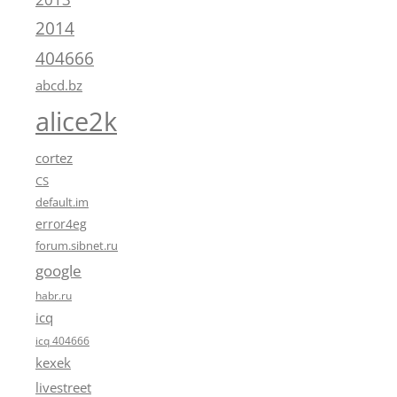
2014
404666
abcd.bz
alice2k
cortez
CS
default.im
error4eg
forum.sibnet.ru
google
habr.ru
icq
icq 404666
kexek
livestreet