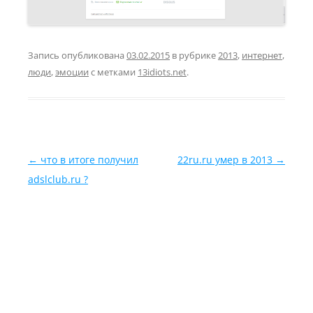
Запись опубликована
03.02.2015
в рубрике
2013
,
интернет
,
люди
,
эмоции
с метками
13idiots.net
.
Навигация по записям
←
что в итоге получил
22ru.ru умер в 2013
→
adslclub.ru ?