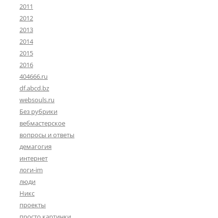
2011
2012
2013
2014
2015
2016
404666.ru
df.abcd.bz
websouls.ru
Без рубрики
вебмастерское
вопросы и ответы
демагогия
интернет
логи-im
люди
Никс
проекты
просто картинки