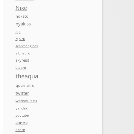
Nixe
nokato
nyakiss
qip
qip.ru
searchengines
sibnet.ru
skyreist
steam
theaqua
tjournal.ru
twitter
websouls.ru
yandex
youtube
аниме
блоги