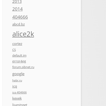
2013
2014
404666
abcd.bz
alice2k
cortez
CS
default.im
error4eg
forum.sibnet.ru
google
habr.ru
icq
icq 404666
kexek
livestreet