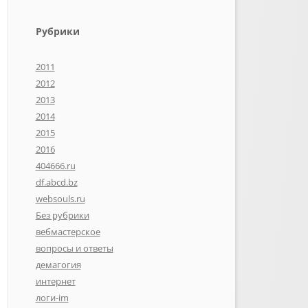
Рубрики
2011
2012
2013
2014
2015
2016
404666.ru
df.abcd.bz
websouls.ru
Без рубрики
вебмастерское
вопросы и ответы
демагогия
интернет
логи-im