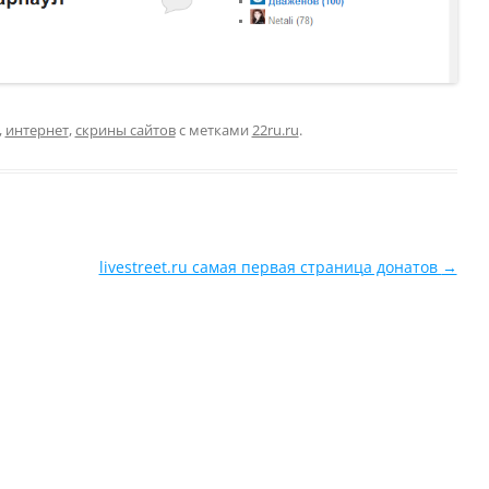
,
интернет
,
скрины сайтов
с метками
22ru.ru
.
livestreet.ru самая первая страница донатов
→