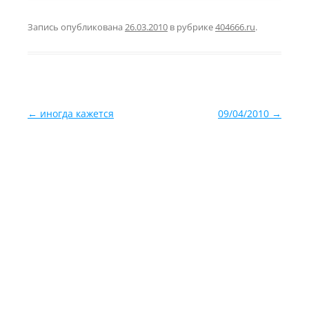
Запись опубликована
26.03.2010
в рубрике
404666.ru
.
Навигация по записям
←
иногда кажется
09/04/2010
→