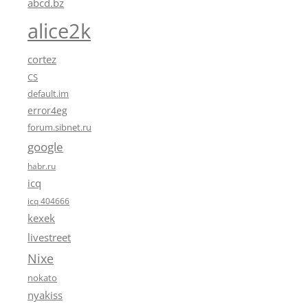
abcd.bz
alice2k
cortez
CS
default.im
error4eg
forum.sibnet.ru
google
habr.ru
icq
icq 404666
kexek
livestreet
Nixe
nokato
nyakiss