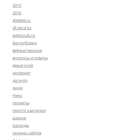
2015
2016
404666.ru
df.abcd.bz
websouls.ru
Без рубрики
вебмастерское
вопросы и ответы
демагогия
интернет
логи-im
люди
Никс
проекты
просто картинки
разное
расходы
скрины сайтов