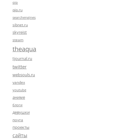
qip
qip.ru
searchengines
sibnet.ru
skyreist
steam
theaqua
tjournal.ru
twitter
websouls.ru
yandex
youtube
аниме
блоги
девушки
почта
проекты
сайты