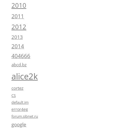
2010
2011
2012
2013
2014
404666
abcd.bz
alice2k
cortez
CS
default.im
error4eg
forum.sibnet.ru
google