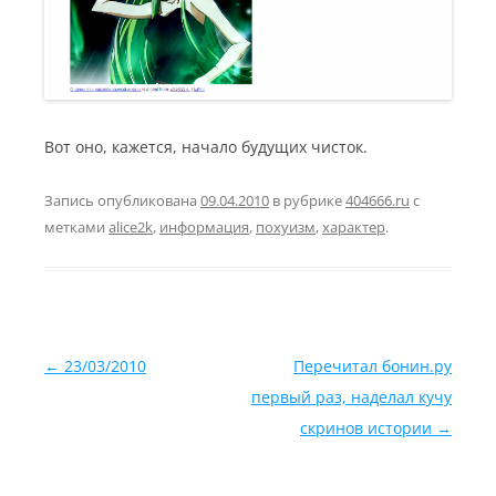
Вот оно, кажется, начало будущих чисток.
Запись опубликована
09.04.2010
в рубрике
404666.ru
с
метками
alice2k
,
информация
,
похуизм
,
характер
.
Навигация по записям
←
23/03/2010
Перечитал бонин.ру
первый раз, наделал кучу
скринов истории
→