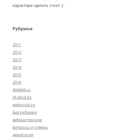
характере сделать стоит :)
Рубрики
2011
2012
2013
2014
2015
2016
404666.ru
df.abcd.bz
websouls.ru
Без рубрики
вебмастерское
вопросы и ответы
демагогия