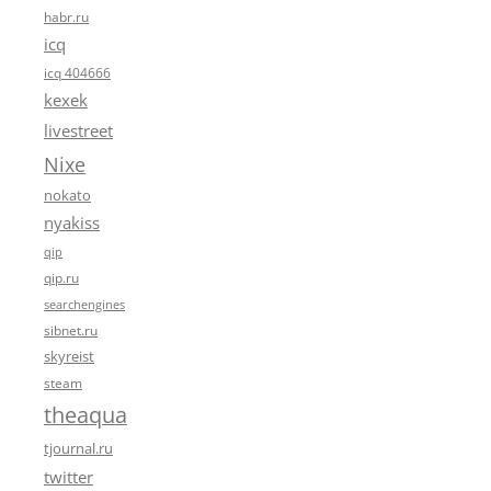
habr.ru
icq
icq 404666
kexek
livestreet
Nixe
nokato
nyakiss
qip
qip.ru
searchengines
sibnet.ru
skyreist
steam
theaqua
tjournal.ru
twitter