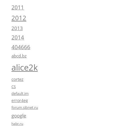
2011
2012
2013
2014
404666
abcd.bz
alice2k
cortez
CS
default.im
error4eg
forum.sibnet.ru
google
habr.ru