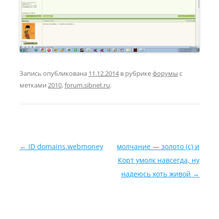
Запись опубликована
11.12.2014
в рубрике
форумы
с
метками
2010
,
forum.sibnet.ru
.
Навигация по записям
←
ID domains.webmoney
молчание — золото (с) и
Корт умолк навсегда, ну
надеюсь хоть живой
→