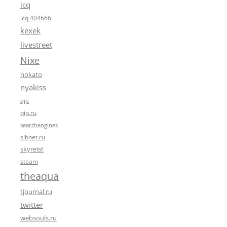
icq
icq 404666
kexek
livestreet
Nixe
nokato
nyakiss
qip
qip.ru
searchengines
sibnet.ru
skyreist
steam
theaqua
tjournal.ru
twitter
websouls.ru