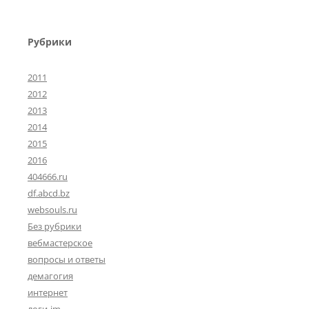
Рубрики
2011
2012
2013
2014
2015
2016
404666.ru
df.abcd.bz
websouls.ru
Без рубрики
вебмастерское
вопросы и ответы
демагогия
интернет