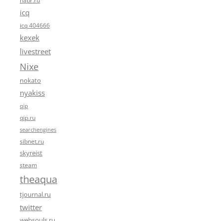
habr.ru
icq
icq 404666
kexek
livestreet
Nixe
nokato
nyakiss
qip
qip.ru
searchengines
sibnet.ru
skyreist
steam
theaqua
tjournal.ru
twitter
websouls.ru