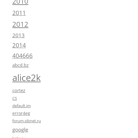
2010
2011
2012
2013
2014
404666
abcd.bz
alice2k
cortez
CS
default.im
error4eg
forum.sibnet.ru
google