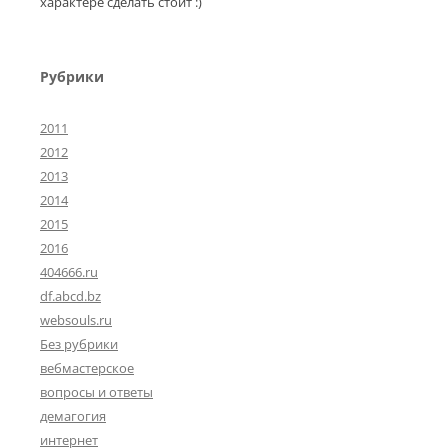
характере сделать стоит :)
Рубрики
2011
2012
2013
2014
2015
2016
404666.ru
df.abcd.bz
websouls.ru
Без рубрики
вебмастерское
вопросы и ответы
демагогия
интернет