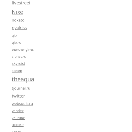
livestreet
Nixe
nokato
nyakiss
qip
qip.ru
searchengines
sibnet.ru
skyreist
steam
theaqua
tjournal.ru
twitter
websouls.ru
yandex
youtube
аниме