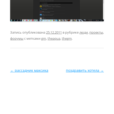
Запись опубликована
25.12.2011
в рубрике
люди
,
проекты
,
форумы
с метками
gm
,
theaqua
,
thegm
.
Навигация по записям
←
рассадник максика
поздравить хотела
→