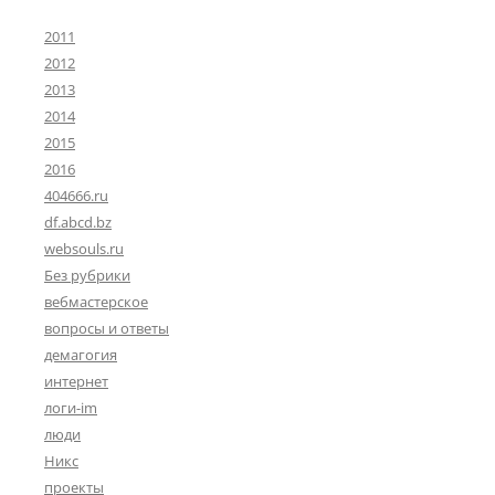
2011
2012
2013
2014
2015
2016
404666.ru
df.abcd.bz
websouls.ru
Без рубрики
вебмастерское
вопросы и ответы
демагогия
интернет
логи-im
люди
Никс
проекты