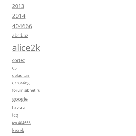
2013
2014
404666
abcd.bz
alice2k
cortez
CS
default.im
error4eg
forum.sibnet.ru
google
habr.ru
icq
icq 404666
kexek